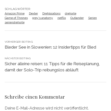
SCHLAGWÖRTER:
Amazon Prime
Dexter
Drehlocations
drehorte
Game of Thrones
grey's anatomy
netflix
Outlander
Serien
seriendrehorte
VORHERIGER BEITRAG
Bleder See in Slowenien: 12 Insidertipps für Bled
NÄCHSTER BEITRAG
Sicher alleine reisen: 11 Tipps für die Reiseplanung,
damit der Solo-Trip reibungslos abläuft
Schreibe einen Kommentar
Deine E-Mail-Adresse wird nicht veröffentlicht.