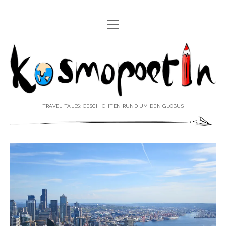
Menü
REISEREPORTAGEN
öffnen
Kosmopoetin
REISEKURZGESCHICHTEN
REISEPOESIE
REISEKOLUMNEN
TRAVEL TALES: GESCHICHTEN RUND UM DEN GLOBUS
REISEKNOWHOW
REISEINTERVIEWS
REISEVIDEOS
REISESPECIALS
Menü
♥ ÜBER DEN REISEBLOG
öffnen
IMPRESSUM
Menü
♥ ÜBER DIE AUTORIN
öffnen