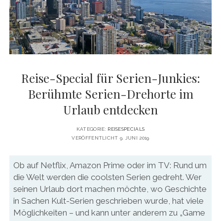
DATENSCHUTZERKLÄRUNG
VITA
twitter
facebook
pinterest
youtube
instagram
PRESSE & MEDIEN
MEDIADATEN
KONTAKT & KOOPERATIONEN
Reise-Special für Serien-Junkies:
Berühmte Serien-Drehorte im
Urlaub entdecken
KATEGORIE:
REISESPECIALS
VERÖFFENTLICHT 9. JUNI 2019
Ob auf Netflix, Amazon Prime oder im TV: Rund um
die Welt werden die coolsten Serien gedreht. Wer
seinen Urlaub dort machen möchte, wo Geschichte
in Sachen Kult-Serien geschrieben wurde, hat viele
Möglichkeiten – und kann unter anderem zu „Game