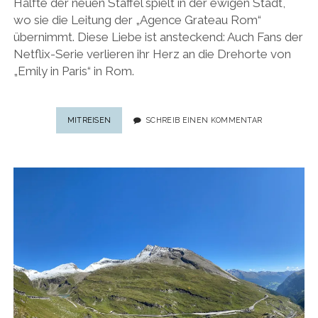
Hälfte der neuen Staffel spielt in der ewigen Stadt,
wo sie die Leitung der „Agence Grateau Rom“
übernimmt. Diese Liebe ist ansteckend: Auch Fans der
Netflix-Serie verlieren ihr Herz an die Drehorte von
„Emily in Paris“ in Rom.
EMILY
MITREISEN
SCHREIB EINEN KOMMENTAR
IN
ROM:
DIE
SCHÖNSTEN
DREHORTE
DER
NETFLIX-
SERIE
„EMILY
IN
PARIS“
IN
ROM