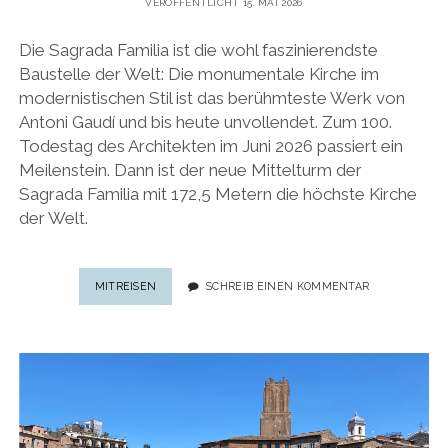
VERÖFFENTLICHT 15. MAI 2026
Die Sagrada Familia ist die wohl faszinierendste
Baustelle der Welt: Die monumentale Kirche im
modernistischen Stil ist das berühmteste Werk von
Antoni Gaudí und bis heute unvollendet. Zum 100.
Todestag des Architekten im Juni 2026 passiert ein
Meilenstein. Dann ist der neue Mittelturm der
Sagrada Familia mit 172,5 Metern die höchste Kirche
der Welt.
„DIE
MITREISEN
SCHREIB EINEN KOMMENTAR
UNVOLLENDETE“:
50
FAKTEN
ÜBER
DIE
SAGRADA
FAMILIA
IN