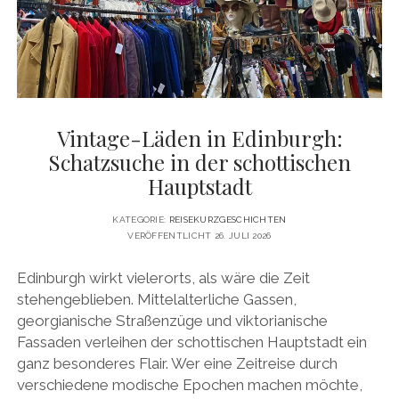
DATENSCHUTZERKLÄRUNG
VITA
twitter
facebook
pinterest
youtube
instagram
PRESSE & MEDIEN
MEDIADATEN
KONTAKT & KOOPERATIONEN
Vintage-Läden in Edinburgh:
Schatzsuche in der schottischen
Hauptstadt
KATEGORIE:
REISEKURZGESCHICHTEN
VERÖFFENTLICHT 26. JULI 2026
Edinburgh wirkt vielerorts, als wäre die Zeit
stehengeblieben. Mittelalterliche Gassen,
georgianische Straßenzüge und viktorianische
Fassaden verleihen der schottischen Hauptstadt ein
ganz besonderes Flair. Wer eine Zeitreise durch
verschiedene modische Epochen machen möchte,