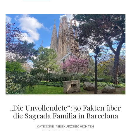
PORNSTAR
MARTINI:
GESCHICHTE
UND
GESCHMACK
DES
TREND-
DRINKS
AUS
LONDON
„Die Unvollendete“: 50 Fakten über
die Sagrada Familia in Barcelona
KATEGORIE:
REISEKURZGESCHICHTEN