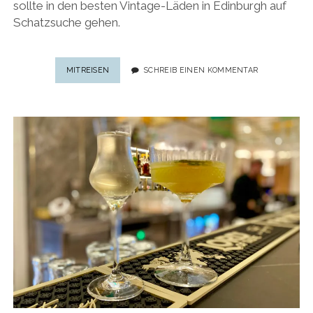
sollte in den besten Vintage-Läden in Edinburgh auf
Schatzsuche gehen.
VINTAGE-
MITREISEN
SCHREIB EINEN KOMMENTAR
LÄDEN
IN
EDINBURGH:
SCHATZSUCHE
IN
DER
SCHOTTISCHEN
HAUPTSTADT