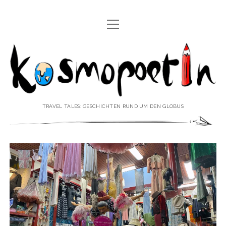
Menü
REISEREPORTAGEN
öffnen
Kosmopoetin
REISEKURZGESCHICHTEN
REISEPOESIE
REISEKOLUMNEN
TRAVEL TALES: GESCHICHTEN RUND UM DEN GLOBUS
REISEKNOWHOW
REISEINTERVIEWS
REISEVIDEOS
REISESPECIALS
Menü
♥ ÜBER DEN REISEBLOG
öffnen
IMPRESSUM
Menü
♥ ÜBER DIE AUTORIN
öffnen