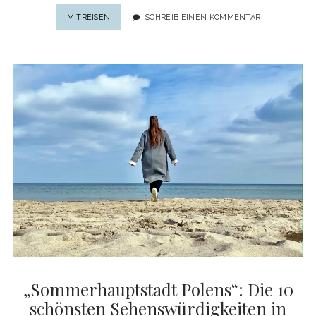
GROSSGLOCKNER H
MITREISEN
SCHREIB EINEN KOMMENTAR
OCHALPENSTRASSE: ÖS
TERREICHS KN
ACKIGSTE KU
RVEN
„Sommerhauptstadt Polens“: Die 10
schönsten Sehenswürdigkeiten in