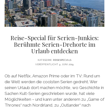
DATENSCHUTZERKLÄRUNG
VITA
twitter
facebook
pinterest
youtube
instagram
PRESSE & MEDIEN
MEDIADATEN
KONTAKT & KOOPERATIONEN
Reise-Special für Serien-Junkies:
Berühmte Serien-Drehorte im
Urlaub entdecken
KATEGORIE:
REISESPECIALS
VERÖFFENTLICHT 9. JUNI 2019
Ob auf Netflix, Amazon Prime oder im TV: Rund um
die Welt werden die coolsten Serien gedreht. Wer
seinen Urlaub dort machen möchte, wo Geschichte in
Sachen Kult-Serien geschrieben wurde, hat viele
Möglichkeiten – und kann unter anderem zu „Game of
Thrones“ nach Nordirland, zu „Outlander“ nach