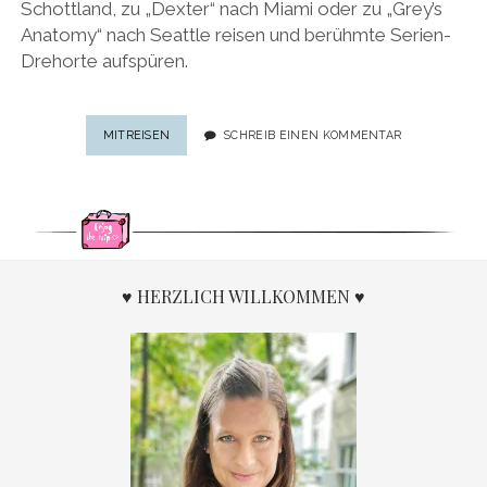
Schottland, zu „Dexter“ nach Miami oder zu „Grey’s
Anatomy“ nach Seattle reisen und berühmte Serien-
Drehorte aufspüren.
REISE-
MITREISEN
SCHREIB EINEN KOMMENTAR
SPECIAL
FÜR
SERIEN-
JUNKIES:
BERÜHMTE
SERIEN-
DREHORTE
♥ HERZLICH WILLKOMMEN ♥
IM
URLAUB
ENTDECKEN