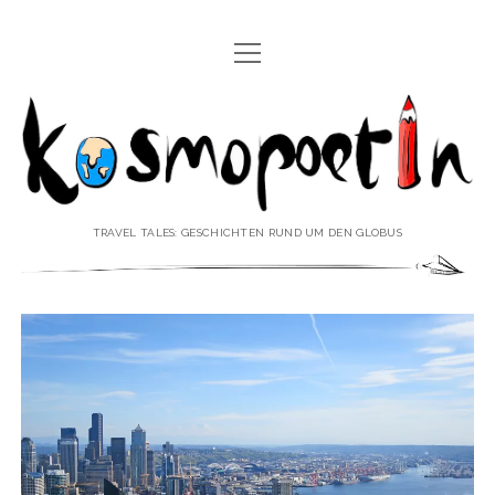
Menü
REISEREPORTAGEN
öffnen
Kosmopoetin
REISEKURZGESCHICHTEN
REISEPOESIE
REISEKOLUMNEN
TRAVEL TALES: GESCHICHTEN RUND UM DEN GLOBUS
REISEKNOWHOW
REISEINTERVIEWS
REISEVIDEOS
REISESPECIALS
Menü
♥ ÜBER DEN REISEBLOG
öffnen
IMPRESSUM
Menü
♥ ÜBER DIE AUTORIN
öffnen