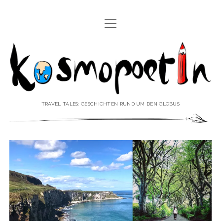
Menü
REISEREPORTAGEN
öffnen
Kosmopoetin
REISEKURZGESCHICHTEN
REISEPOESIE
REISEKOLUMNEN
TRAVEL TALES: GESCHICHTEN RUND UM DEN GLOBUS
REISEKNOWHOW
REISEINTERVIEWS
REISEVIDEOS
REISESPECIALS
Menü
♥ ÜBER DEN REISEBLOG
öffnen
IMPRESSUM
Menü
♥ ÜBER DIE AUTORIN
öffnen