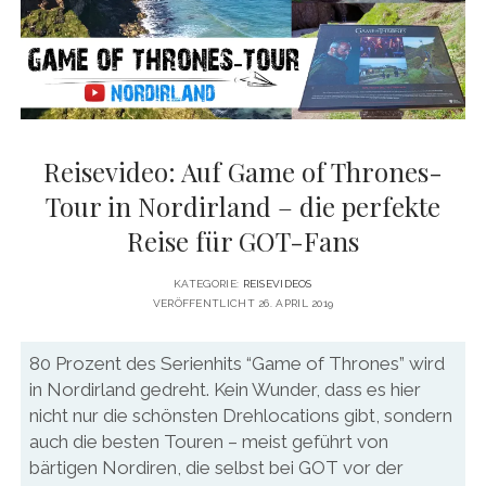
DATENSCHUTZERKLÄRUNG
VITA
twitter
facebook
pinterest
youtube
instagram
PRESSE & MEDIEN
MEDIADATEN
KONTAKT & KOOPERATIONEN
Reisevideo: Auf Game of Thrones-
Tour in Nordirland – die perfekte
Reise für GOT-Fans
KATEGORIE:
REISEVIDEOS
VERÖFFENTLICHT 26. APRIL 2019
80 Prozent des Serienhits “Game of Thrones” wird
in Nordirland gedreht. Kein Wunder, dass es hier
nicht nur die schönsten Drehlocations gibt, sondern
auch die besten Touren – meist geführt von
bärtigen Nordiren, die selbst bei GOT vor der