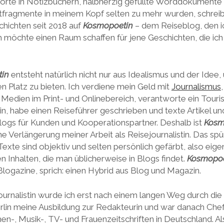
worte in Notizbüchern, halbherzig gefüllte Worddokument
fragmente in meinem Kopf selten zu mehr wurden, schreibe
chichten seit 2018 auf
Kosmopoetin
– dem Reiseblog, den ic
h möchte einen Raum schaffen für jene Geschichten, die ich 
in
entsteht natürlich nicht nur aus Idealismus und der Idee,
n Platz zu bieten. Ich verdiene mein Geld mit
Journalismus
 Medien im Print- und Onlinebereich, verantworte ein Tour
in, habe einen Reiseführer geschrieben und texte Artikel un
logs für Kunden und Kooperationspartner. Deshalb ist
Kosm
ine Verlängerung meiner Arbeit als Reisejournalistin. Das sp
 Texte sind objektiv und selten persönlich gefärbt, also eige
 Inhalten, die man üblicherweise in Blogs findet.
Kosmopoe
Blogazine, sprich: einen Hybrid aus Blog und Magazin.
ournalistin wurde ich erst nach einem langen Weg durch di
erlin meine Ausbildung zur Redakteurin und war danach Che
-, Musik-, TV- und Frauenzeitschriften in Deutschland. Al