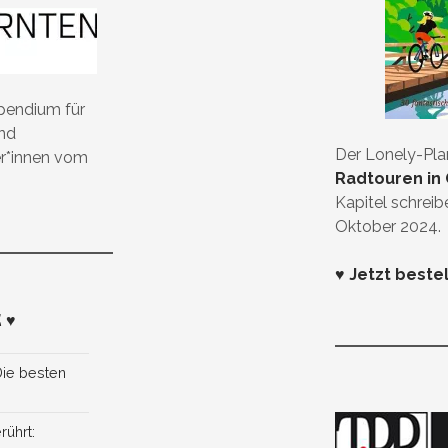
ipendium für
und
Der Lonely-Pl
er*innen vom
Radtouren in 
Kapitel schreib
Oktober 2024.
♥ Jetzt beste
 ♥
Die besten
rührt: