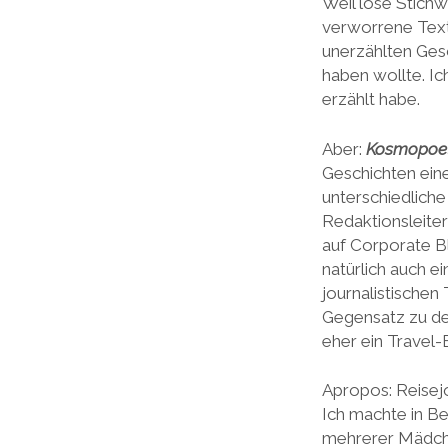
Weil lose Stich
verworrene Text
unerzählten Ges
haben wollte. Ic
erzählt habe.
Aber:
Kosmopoet
Geschichten eine
unterschiedliche
Redaktionsleiter
auf Corporate B
natürlich auch e
journalistischen
Gegensatz zu den
eher ein Travel-
Apropos: Reisej
Ich machte in B
mehrerer Mädchen