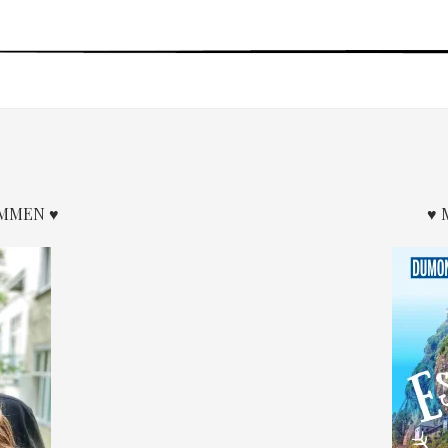
OMMEN ♥
♥ 