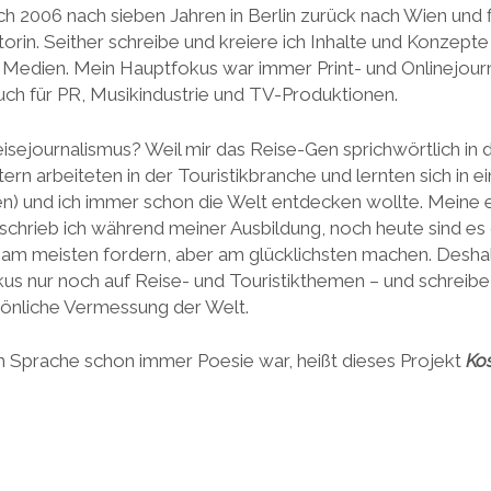
ch 2006 nach sieben Jahren in Berlin zurück nach Wien und f
torin. Seither schreibe und kreiere ich Inhalte und Konzepte
 Medien. Mein Hauptfokus war immer Print- und Onlinejourn
uch für PR, Musikindustrie und TV-Produktionen.
sejournalismus? Weil mir das Reise-Gen sprichwörtlich in 
ern arbeiteten in der Touristikbranche und lernten sich in 
en) und ich immer schon die Welt entdecken wollte. Meine 
chrieb ich während meiner Ausbildung, noch heute sind es 
 am meisten fordern, aber am glücklichsten machen. Deshal
s nur noch auf Reise- und Touristikthemen – und schreibe 
önliche Vermessung der Welt.
h Sprache schon immer Poesie war, heißt dieses Projekt
Ko