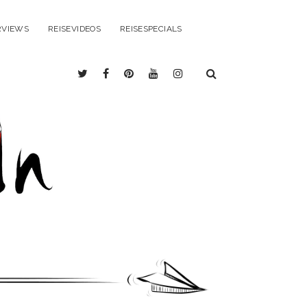
RVIEWS
REISEVIDEOS
REISESPECIALS
twitter
facebook
pinterest
youtube
instagram