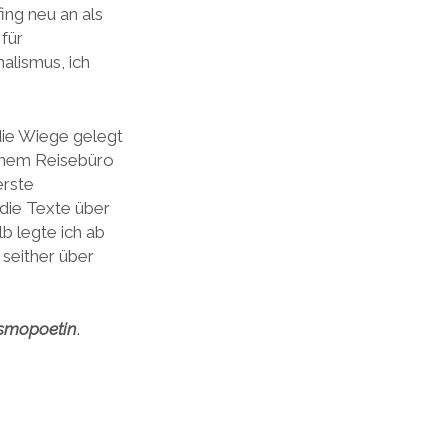
ing neu an als
 für
alismus, ich
die Wiege gelegt
einem Reisebüro
erste
die Texte über
b legte ich ab
seither über
smopoetin
.