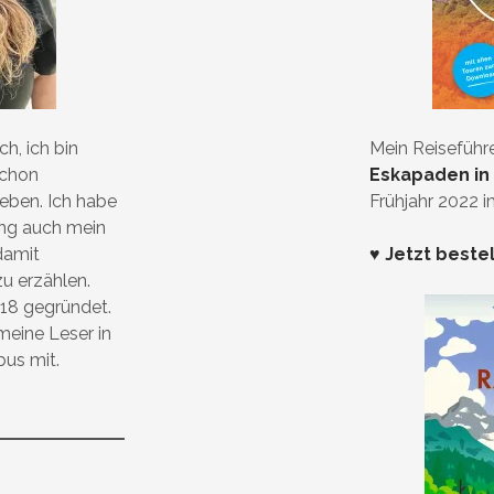
h, ich bin
Mein Reiseführ
schon
Eskapaden in
ieben. Ich habe
Frühjahr 2022 
ung auch mein
damit
♥ Jetzt beste
zu erzählen.
18 gegründet.
eine Leser in
bus mit.