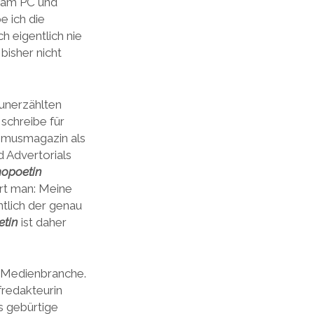
e am PC und
 ich die
h eigentlich nie
bisher nicht
 unerzählten
, schreibe für
ismusmagazin als
d Advertorials
opoetin
ürt man: Meine
ntlich der genau
tin
ist daher
e Medienbranche.
fredakteurin
s gebürtige