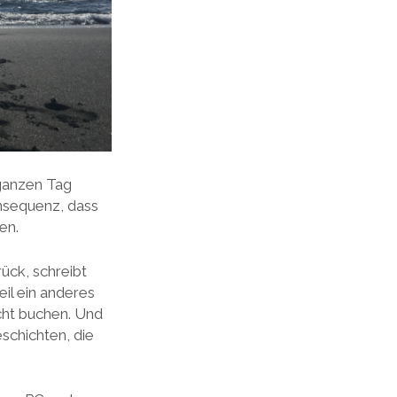
 ganzen Tag
onsequenz, dass
en.
ück, schreibt
il ein anderes
icht buchen. Und
schichten, die