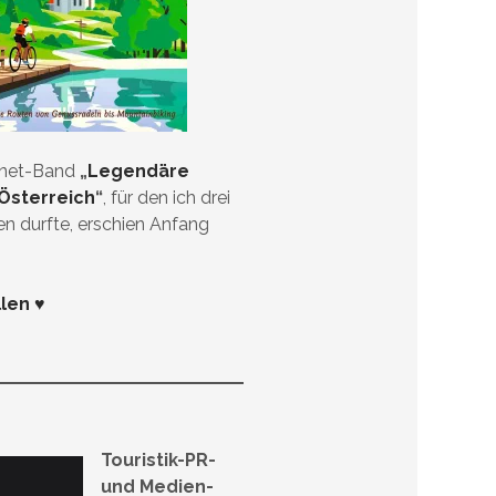
anet-Band
„
Legendäre
Österreich
“
, für den ich drei
en durfte, erschien Anfang
llen ♥
Touristik-PR-
und Medien-