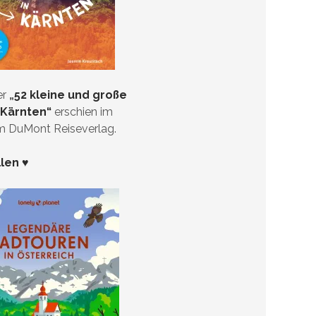
er
„
52 kleine und große
 Kärnten“
erschien im
im DuMont Reiseverlag.
llen ♥