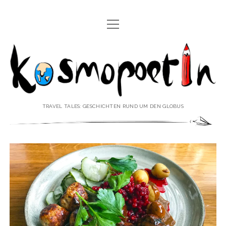
Menü
REISEREPORTAGEN
öffnen
Kosmopoetin
REISEKURZGESCHICHTEN
REISEPOESIE
REISEKOLUMNEN
TRAVEL TALES: GESCHICHTEN RUND UM DEN GLOBUS
REISEKNOWHOW
REISEINTERVIEWS
REISEVIDEOS
REISESPECIALS
Menü
♥ ÜBER DEN REISEBLOG
öffnen
IMPRESSUM
Menü
♥ ÜBER DIE AUTORIN
öffnen