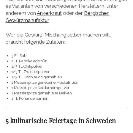
es Varianten von verschiedenen Herstellern, unter
anderem von
Ankerkraut
oder der
Bergischen
Gewürzmanufaktur
.
Wer die Gewürz-Mischung selber machen will,
braucht folgende Zutaten:
3 EL Salz
1 TL Paprika edelsüß
1/3 TL Chilipulver
1/3 TL Zwiebelpulver
1/3 TL Knoblauch gemahlen
1 Messerspitze geriebene Muskatnuss
1 Messerspitze Kardamompulver
1 Messerspitze gemahlene Nelken
1 TL Koriandersamen
5 kulinarische Feiertage in Schweden