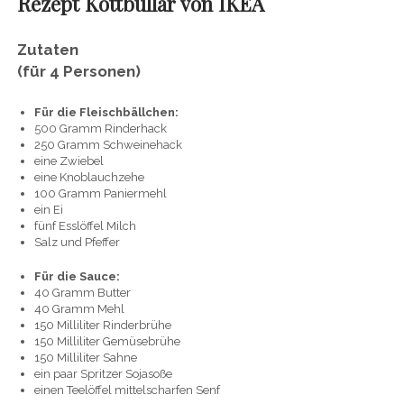
Rezept
Köttbullar von IKEA
Zutaten
(für 4 Personen)
Für die Fleischbällchen:
500 Gramm Rinderhack
250 Gramm Schweinehack
eine Zwiebel
eine Knoblauchzehe
100 Gramm Paniermehl
ein Ei
fünf Esslöffel Milch
Salz und Pfeffer
Für die Sauce:
40 Gramm Butter
40 Gramm Mehl
150 Milliliter Rinderbrühe
150 Milliliter Gemüsebrühe
150 Milliliter Sahne
ein paar Spritzer Sojasoße
einen Teelöffel mittelscharfen Senf