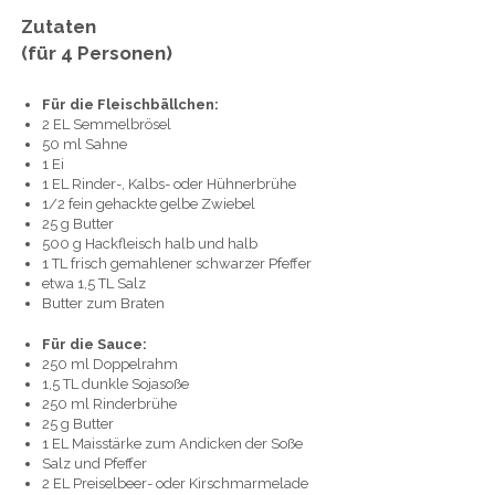
Zutaten
(für 4 Personen)
Für die Fleischbällchen:
2 EL Semmelbrösel
50 ml Sahne
1 Ei
1 EL Rinder-, Kalbs- oder Hühnerbrühe
1/2 fein gehackte gelbe Zwiebel
25 g Butter
500 g Hackfleisch halb und halb
1 TL frisch gemahlener schwarzer Pfeffer
etwa 1,5 TL Salz
Butter zum Braten
Für die Sauce:
250 ml Doppelrahm
1,5 TL dunkle Sojasoße
250 ml Rinderbrühe
25 g Butter
1 EL Maisstärke zum Andicken der Soße
Salz und Pfeffer
2 EL Preiselbeer- oder Kirschmarmelade