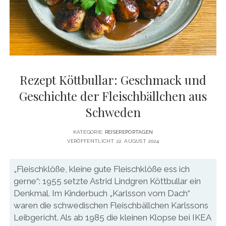
DATENSCHUTZERKLÄRUNG
VITA
twitter
facebook
pinterest
youtube
instagram
PRESSE & MEDIEN
MEDIADATEN
KONTAKT & KOOPERATIONEN
Rezept Köttbullar: Geschmack und
Geschichte der Fleischbällchen aus
Schweden
KATEGORIE:
REISEREPORTAGEN
VERÖFFENTLICHT 22. AUGUST 2024
„Fleischklöße, kleine gute Fleischklöße ess ich
gerne“: 1955 setzte Astrid Lindgren Köttbullar ein
Denkmal. Im Kinderbuch „Karlsson vom Dach“
waren die schwedischen Fleischbällchen Karlssons
Leibgericht. Als ab 1985 die kleinen Klopse bei IKEA