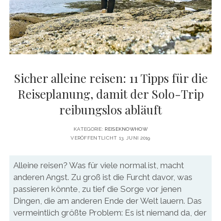
DATENSCHUTZERKLÄRUNG
VITA
twitter
facebook
pinterest
youtube
instagram
PRESSE & MEDIEN
MEDIADATEN
KONTAKT & KOOPERATIONEN
Sicher alleine reisen: 11 Tipps für die
Reiseplanung, damit der Solo-Trip
reibungslos abläuft
KATEGORIE:
REISEKNOWHOW
VERÖFFENTLICHT 13. JUNI 2019
Alleine reisen? Was für viele normal ist, macht
anderen Angst. Zu groß ist die Furcht davor, was
passieren könnte, zu tief die Sorge vor jenen
Dingen, die am anderen Ende der Welt lauern. Das
vermeintlich größte Problem: Es ist niemand da, der