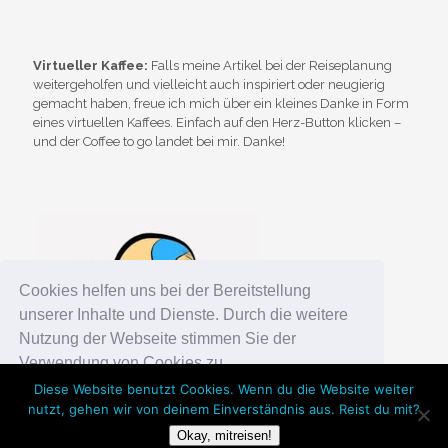
Virtueller Kaffee:
Falls meine Artikel bei der Reiseplanung
weitergeholfen und vielleicht auch inspiriert oder neugierig
gemacht haben, freue ich mich über ein kleines Danke in Form
eines virtuellen Kaffees. Einfach auf den Herz-Button klicken –
und der Coffee to go landet bei mir. Danke!
Cookies helfen uns bei der Bereitstellung
unserer Inhalte und Dienste. Durch die weitere
Nutzung der Webseite stimmen Sie der
Verwendung von Cookies zu.
Diese Website benutzt Cookies. Wenn du die Website weiter
nutzt, gehen wir von deinem Einverständnis aus. Reist du mit?
Okay!
Chosen WordPress Theme
by Compete Themes.
Okay, mitreisen!