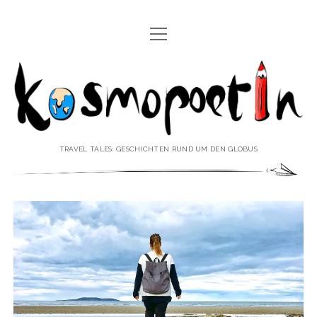
Menü
REISEREPORTAGEN
öffnen
Kosmopoetin
REISEKURZGESCHICHTEN
REISEPOESIE
REISEKOLUMNEN
TRAVEL TALES: GESCHICHTEN RUND UM DEN GLOBUS
REISEKNOWHOW
REISEINTERVIEWS
REISEVIDEOS
REISESPECIALS
Menü
♥ ÜBER DEN REISEBLOG
öffnen
IMPRESSUM
Menü
♥ ÜBER DIE AUTORIN
öffnen