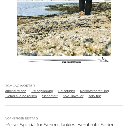
SCHLAGWÖRTER:
alleine reisen
Reiseplanung
Reisetipps
Reisevorbereitung
Sicher alleine reisen
Sicherheit
Solo-Traveller
solo-trip
VORHERIGER BEITRAG
Reise-Special für Serien-Junkies: Berühmte Serien-