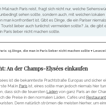
Mal nach Paris reist, fragt sich nicht nur, welche Sehenswü
unbedingt sehen sollte, sondern auch, mit welchen lokalen
 man konfrontiert ist. Gibt es Dinge, die ein Pariser niema
Tourist lieber auch tunlichst vermeiden sollte? Ja, die gibt e
n Paris lieber nicht machen sollte.
aris: 15 Dinge, die man in Paris lieber nicht machen sollte ♥ Lesezei
cht: An der Champs-Elysées einkaufen
es ist die bekannteste Prachtstraße Europas und sicher ein
ste Mal in
Paris
ist, eines sollte man jedoch niemals hier tu
, dass sich die teuersten
Läden
von ganz Paris an der Ch
uch die Preise in den normalen Läden, Cafés und
Restaurant
 Touristen. Denn natürlich strömen die meisten hierher, um ei