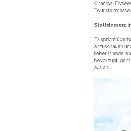
Champs-Elysées e
Touristenmassen
Stattdessen: I
Es spricht über
anzuschauen und
lieber in andere
bevorzugt, geht
aus an.