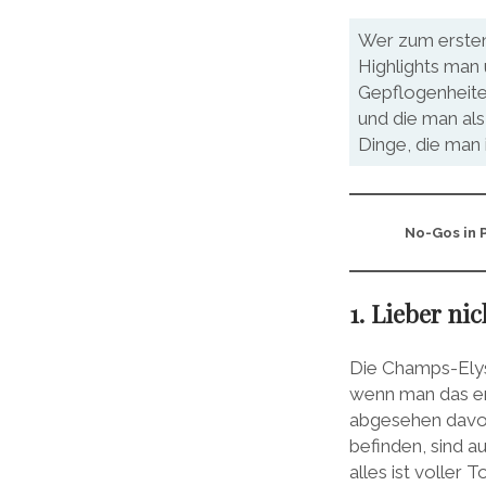
Wer zum ersten 
Highlights man 
Gepflogenheiten
und die man als 
Dinge, die man i
No-Gos in P
1. Lieber ni
Die Champs-Elysé
wenn man das er
abgesehen davon
befinden, sind a
alles ist voller