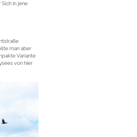
Sich in jene
htstraße
llte man aber
mpakte Variante
ysées von hier