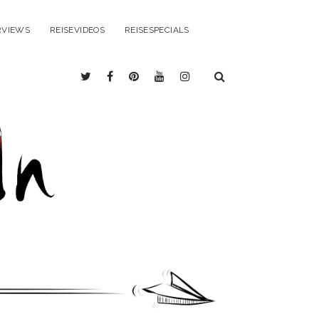
RVIEWS
REISEVIDEOS
REISESPECIALS
twitter
facebook
pinterest
youtube
instagram