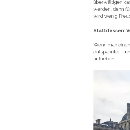
überwältigen kan
werden, denn für
wird wenig Freu
Stattdessen: 
Wenn man einen P
entspannter – un
aufheben.