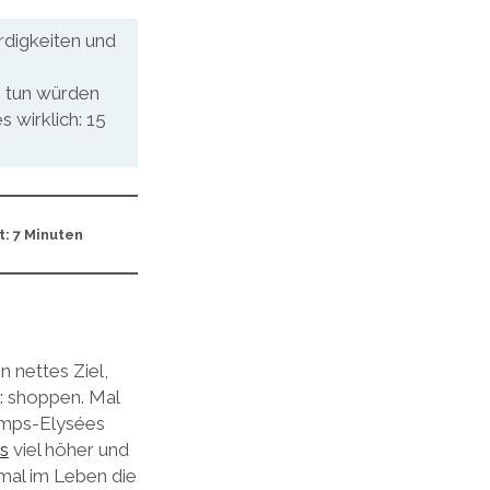
rdigkeiten und
ls tun würden
s wirklich: 15
t: 7 Minuten
 nettes Ziel,
n: shoppen. Mal
amps-Elysées
s
viel höher und
nmal im Leben die