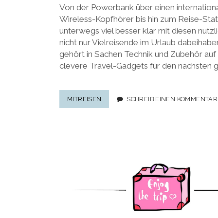
Von der Powerbank über einen internation
Wireless-Kopfhörer bis hin zum Reise-Stati
unterwegs viel besser klar mit diesen nützli
nicht nur Vielreisende im Urlaub dabeihabe
gehört in Sachen Technik und Zubehör auf 
clevere Travel-Gadgets für den nächsten g
MINI-
MITREISEN
SCHREIB EINEN KOMMENTAR
STATIV,
POWERBANK
&
CO:
TECHNIK
Seitennummerierung
UND
der
ZUBEHÖR
Beiträge
AUF
REISEN