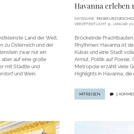
Havanna erleben 
KATEGORIE:
REISEKURZGESCHIC
VERÖFFENTLICHT 31. JANUAR 20
hstkleinste Land der Welt.
Bröckelnde Prachtbauten, 
 zu Österreich und der
Rhythmen: Havanna ist der
enstein zwar nur ein
Kubas und eine Stadt voller
t aber auf eine große
Armut, Politik auf Poesie, 
r mit Städtle und
Metropole erzählt viele G
erdorf und Wein.
Highlights in Havanna, di
HIGHLIGHTS
MITREISEN
3 KOMME
IN
HAVANNA:
15
DINGE,
DIE
MAN
IN