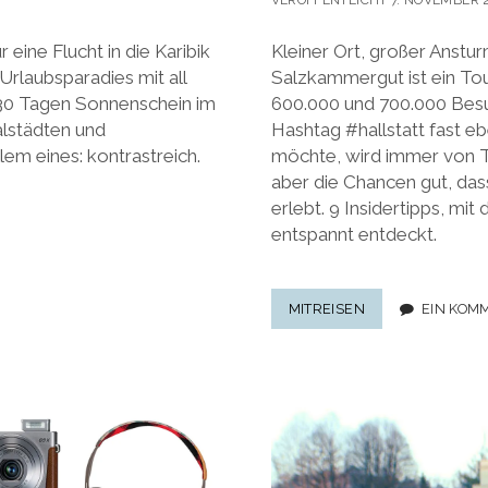
VERÖFFENTLICHT 7. NOVEMBER 
eine Flucht in die Karibik
Kleiner Ort, großer Anstur
Urlaubsparadies mit all
Salzkammergut ist ein To
30 Tagen Sonnenschein im
600.000 und 700.000 Besu
alstädten und
Hashtag #hallstatt fast eb
lem eines: kontrastreich.
möchte, wird immer von T
aber die Chancen gut, dass
erlebt. 9 Insidertipps, mit
entspannt entdeckt.
HIGHLIGHTS
MITREISEN
EIN KOM
IN
HALLSTATT:
9
INSIDERTIPPS,
MIT
DENEN
MAN
HALLSTATT