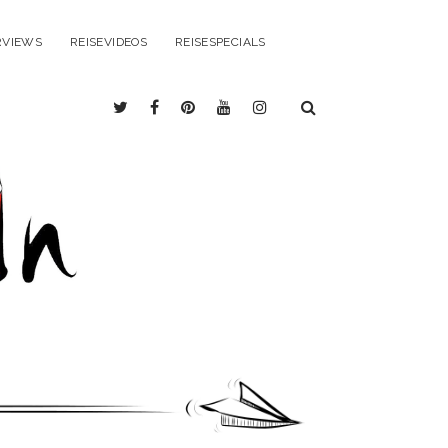
RVIEWS
REISEVIDEOS
REISESPECIALS
twitter
facebook
pinterest
youtube
instagram