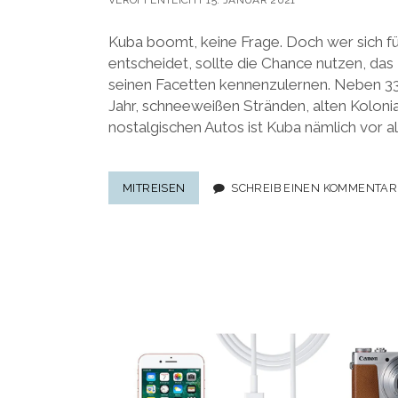
VERÖFFENTLICHT 15. JANUAR 2021
Kuba boomt, keine Frage. Doch wer sich für 
entscheidet, sollte die Chance nutzen, das 
seinen Facetten kennenzulernen. Neben 3
Jahr, schneeweißen Stränden, alten Koloni
nostalgischen Autos ist Kuba nämlich vor al
RUNDREISE
MITREISEN
SCHREIB EINEN KOMMENTAR
KUBA:
KURZTRIP
DURCH
EIN
KUBA
VOLLER
KONTRASTE