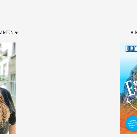
OMMEN ♥
♥ 