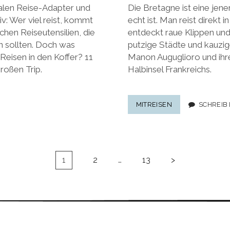
alen Reise-Adapter und
Die Bretagne ist eine jene
v: Wer viel reist, kommt
echt ist. Man reist direkt 
chen Reiseutensilien, die
entdeckt raue Klippen u
n sollten. Doch was
putzige Städte und kauzig
Reisen in den Koffer? 11
Manon Auguglioro und ihre
roßen Trip.
Halbinsel Frankreichs.
TRAVEL-
MITREISEN
SCHREIB
TALK
BRETAGNE:
INTERVIEW
&
INSIDER-
1
2
…
13
>
TIPPS
FÜR
DIE
BRETAGNE
VON
MANON
AUGUGLIORO