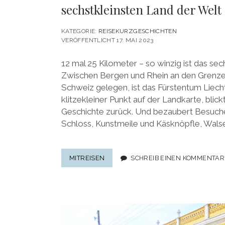
sechstkleinsten Land der Welt
KATEGORIE:
REISEKURZGESCHICHTEN
VERÖFFENTLICHT 17. MAI 2023
12 mal 25 Kilometer – so winzig ist das sec
Zwischen Bergen und Rhein an den Grenzen
Schweiz gelegen, ist das Fürstentum Liecht
klitzekleiner Punkt auf der Landkarte, blick
Geschichte zurück. Und bezaubert Besuche
Schloss, Kunstmeile und Käsknöpfle, Wals
LIECHTENSTEIN:
MITREISEN
SCHREIB EINEN KOMMENTAR
FÜRSTLICHE
FERIEN
IM
SECHSTKLEINSTEN
LAND
DER
WELT