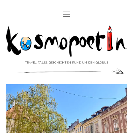
Menü
REISEREPORTAGEN
öffnen
Kosmopoetin
REISEKURZGESCHICHTEN
REISEPOESIE
REISEKOLUMNEN
TRAVEL TALES: GESCHICHTEN RUND UM DEN GLOBUS
REISEKNOWHOW
REISEINTERVIEWS
REISEVIDEOS
REISESPECIALS
Menü
♥ ÜBER DEN REISEBLOG
öffnen
IMPRESSUM
Menü
♥ ÜBER DIE AUTORIN
öffnen