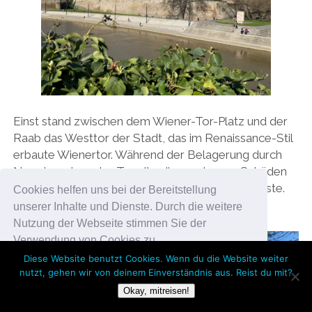
Einst stand zwischen dem Wiener-Tor-Platz und der
Raab das Westtor der Stadt, das im Renaissance-Stil
erbaute Wienertor. Während der Belagerung durch
Napoleon trug das Tor allerdings schwere Schäden
davon, weshalb die Stadt es 1860 abreißen musste.
Cookies helfen uns bei der Bereitstellung
Der Platz trägt jedoch bis heute seinen Namen.
unserer Inhalte und Dienste. Durch die weitere
Nutzung der Webseite stimmen Sie der
Verwendung von Cookies zu.
Diese Website benutzt Cookies. Wenn du die Website weiter
nutzt, gehen wir von deinem Einverständnis aus. Reist du mit?
Okay!
Okay, mitreisen!