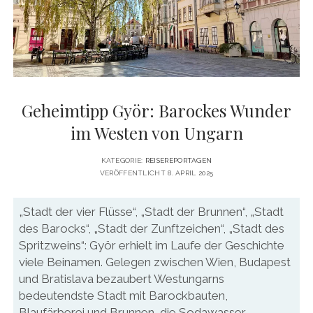
DATENSCHUTZERKLÄRUNG
VITA
twitter
facebook
pinterest
youtube
instagram
PRESSE & MEDIEN
MEDIADATEN
KONTAKT & KOOPERATIONEN
Geheimtipp Györ: Barockes Wunder
im Westen von Ungarn
KATEGORIE:
REISEREPORTAGEN
VERÖFFENTLICHT 8. APRIL 2025
„Stadt der vier Flüsse“, „Stadt der Brunnen“, „Stadt
des Barocks“, „Stadt der Zunftzeichen“, „Stadt des
Spritzweins“: Györ erhielt im Laufe der Geschichte
viele Beinamen. Gelegen zwischen Wien, Budapest
und Bratislava bezaubert Westungarns
bedeutendste Stadt mit Barockbauten,
Blaufärberei und Brunnen, die Sodawasser