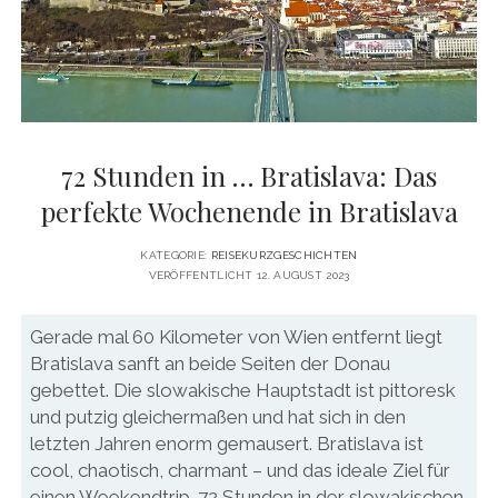
DATENSCHUTZERKLÄRUNG
VITA
twitter
facebook
pinterest
youtube
instagram
PRESSE & MEDIEN
MEDIADATEN
KONTAKT & KOOPERATIONEN
72 Stunden in … Bratislava: Das
perfekte Wochenende in Bratislava
KATEGORIE:
REISEKURZGESCHICHTEN
VERÖFFENTLICHT 12. AUGUST 2023
Gerade mal 60 Kilometer von Wien entfernt liegt
Bratislava sanft an beide Seiten der Donau
gebettet. Die slowakische Hauptstadt ist pittoresk
und putzig gleichermaßen und hat sich in den
letzten Jahren enorm gemausert. Bratislava ist
cool, chaotisch, charmant – und das ideale Ziel für
einen Weekendtrip. 72 Stunden in der slowakischen