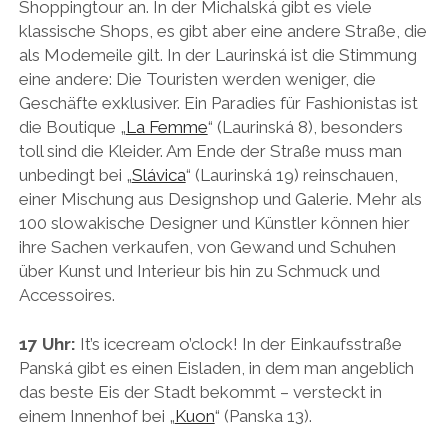
Shoppingtour an. In der Michalská gibt es viele
klassische Shops, es gibt aber eine andere Straße, die
als Modemeile gilt. In der Laurinská ist die Stimmung
eine andere: Die Touristen werden weniger, die
Geschäfte exklusiver. Ein Paradies für Fashionistas ist
die Boutique „
La Femme
“ (Laurinská 8), besonders
toll sind die Kleider. Am Ende der Straße muss man
unbedingt bei „
Slávica
“ (Laurinská 19) reinschauen,
einer Mischung aus Designshop und Galerie. Mehr als
100 slowakische Designer und Künstler können hier
ihre Sachen verkaufen, von Gewand und Schuhen
über Kunst und Interieur bis hin zu Schmuck und
Accessoires.
17 Uhr:
It’s icecream o’clock! In der Einkaufsstraße
Panská gibt es einen Eisladen, in dem man angeblich
das beste Eis der Stadt bekommt – versteckt in
einem Innenhof bei „
Kuon
“ (Panska 13).