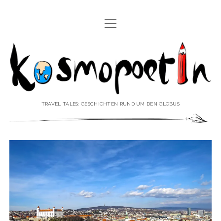
Menü
REISEREPORTAGEN
öffnen
Kosmopoetin
REISEKURZGESCHICHTEN
REISEPOESIE
REISEKOLUMNEN
TRAVEL TALES: GESCHICHTEN RUND UM DEN GLOBUS
REISEKNOWHOW
REISEINTERVIEWS
REISEVIDEOS
REISESPECIALS
Menü
♥ ÜBER DEN REISEBLOG
öffnen
IMPRESSUM
Menü
♥ ÜBER DIE AUTORIN
öffnen