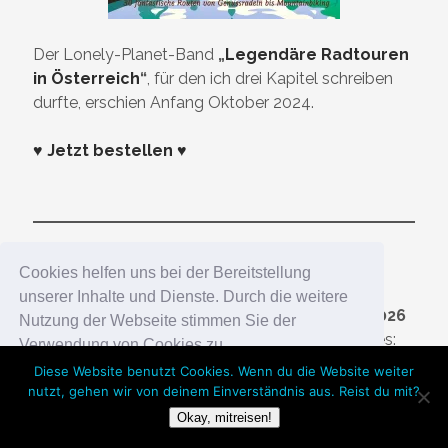
Der Lonely-Planet-Band
„
Legendäre Radtouren
in Österreich
“
, für den ich drei Kapitel schreiben
durfte, erschien Anfang Oktober 2024.
♥ Jetzt bestellen ♥
Cookies helfen uns bei der Bereitstellung
Touristik-PR- und
unserer Inhalte und Dienste. Durch die weitere
Medien-Awards 2026
Nutzung der Webseite stimmen Sie der
Reiseblog des Jahres:
Verwendung von Cookies zu.
Platz 36
Diese Website benutzt Cookies. Wenn du die Website weiter
nutzt, gehen wir von deinem Einverständnis aus. Reist du mit?
Okay!
Okay, mitreisen!