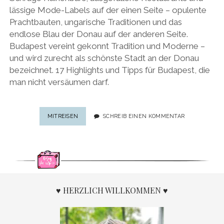
lässige Mode-Labels auf der einen Seite – opulente
Prachtbauten, ungarische Traditionen und das
endlose Blau der Donau auf der anderen Seite.
Budapest vereint gekonnt Tradition und Moderne –
und wird zurecht als schönste Stadt an der Donau
bezeichnet. 17 Highlights und Tipps für Budapest, die
man nicht versäumen darf.
BEST
MITREISEN
SCHREIB EINEN KOMMENTAR
OF
BUDAPEST:
17
HIGHLIGHTS
UND
TIPPS
FÜR
♥ HERZLICH WILLKOMMEN ♥
BUDAPEST