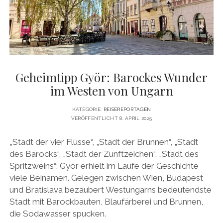
DATENSCHUTZERKLÄRUNG
VITA
twitter
facebook
pinterest
youtube
instagram
PRESSE & MEDIEN
MEDIADATEN
KONTAKT & KOOPERATIONEN
Geheimtipp Györ: Barockes Wunder
im Westen von Ungarn
KATEGORIE:
REISEREPORTAGEN
VERÖFFENTLICHT 8. APRIL 2025
„Stadt der vier Flüsse“, „Stadt der Brunnen“, „Stadt
des Barocks“, „Stadt der Zunftzeichen“, „Stadt des
Spritzweins“: Györ erhielt im Laufe der Geschichte
viele Beinamen. Gelegen zwischen Wien, Budapest
und Bratislava bezaubert Westungarns bedeutendste
Stadt mit Barockbauten, Blaufärberei und Brunnen,
die Sodawasser spucken.