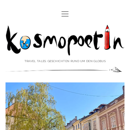
Menü
REISEREPORTAGEN
öffnen
Kosmopoetin
REISEKURZGESCHICHTEN
REISEPOESIE
REISEKOLUMNEN
TRAVEL TALES: GESCHICHTEN RUND UM DEN GLOBUS
REISEKNOWHOW
REISEINTERVIEWS
REISEVIDEOS
REISESPECIALS
Menü
♥ ÜBER DEN REISEBLOG
öffnen
IMPRESSUM
Menü
♥ ÜBER DIE AUTORIN
öffnen