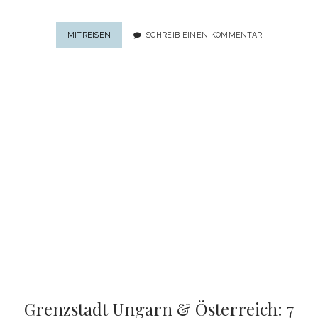
GEHEIMTIPP
MITREISEN
SCHREIB EINEN KOMMENTAR
GYÖR:
BAROCKES
WUNDER
IM
WESTEN
VON
UNGARN
Grenzstadt Ungarn & Österreich: 7