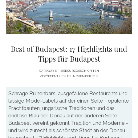
DATENSCHUTZERKLÄRUNG
VITA
twitter
facebook
pinterest
youtube
instagram
PRESSE & MEDIEN
MEDIADATEN
KONTAKT & KOOPERATIONEN
Best of Budapest: 17 Highlights und
Tipps für Budapest
KATEGORIE:
REISEKURZGESCHICHTEN
VERÖFFENTLICHT 8. NOVEMBER 2018
Schräge Ruinenbars, ausgefallene Restaurants und
lässige Mode-Labels auf der einen Seite - opulente
Prachtbauten, ungarische Traditionen und das
endlose Blau der Donau auf der anderen Seite.
Budapest vereint gekonnt Tradition und Moderne -
und wird zurecht als schönste Stadt an der Donau
bezeichnet. 17 Highlights und Tipps für Budapest,