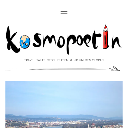
Menü
REISEREPORTAGEN
öffnen
Kosmopoetin
REISEKURZGESCHICHTEN
REISEPOESIE
REISEKOLUMNEN
TRAVEL TALES: GESCHICHTEN RUND UM DEN GLOBUS
REISEKNOWHOW
REISEINTERVIEWS
REISEVIDEOS
REISESPECIALS
Menü
♥ ÜBER DEN REISEBLOG
öffnen
IMPRESSUM
Menü
♥ ÜBER DIE AUTORIN
öffnen