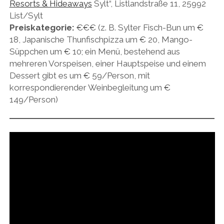
Resorts & Hideaways
Sylt“, Listlandstraße 11, 25992
List/Sylt
Preiskategorie:
€€€ (z. B. Sylter Fisch-Bun um €
18, Japanische Thunfischpizza um € 20, Mango-
Süppchen um € 10; ein Menü, bestehend aus
mehreren Vorspeisen, einer Hauptspeise und einem
Dessert gibt es um € 59/Person, mit
korrespondierender Weinbegleitung um €
149/Person)