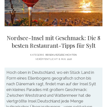
DATENSCHUTZERKLÄRUNG
VITA
twitter
facebook
pinterest
youtube
instagram
PRESSE & MEDIEN
MEDIADATEN
KONTAKT & KOOPERATIONEN
Nordsee-Insel mit Geschmack: Die 8
besten Restaurant-Tipps für Sylt
KATEGORIE:
REISEKURZGESCHICHTEN
VERÖFFENTLICHT 8. MAI 2018
Hoch oben in Deutschland, wo ein Stück Land in
Form eines Ellenbogens geografisch schon bis
nach Dänemark ragt, findet man auf der Insel Sylt
ein kleines Paradies mit großem Geschmack:
Zwischen Weststrand und Wattenmeer hat die
viertgrößte Insel Deutschland jede Menge
kulinarischer Überraschungen - vom exklusiven