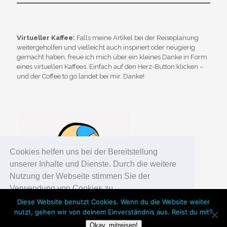
Virtueller Kaffee:
Falls meine Artikel bei der Reiseplanung
weitergeholfen und vielleicht auch inspiriert oder neugierig
gemacht haben, freue ich mich über ein kleines Danke in Form
eines virtuellen Kaffees. Einfach auf den Herz-Button klicken –
und der Coffee to go landet bei mir. Danke!
Cookies helfen uns bei der Bereitstellung
unserer Inhalte und Dienste. Durch die weitere
Nutzung der Webseite stimmen Sie der
Verwendung von Cookies zu.
Diese Website benutzt Cookies. Wenn du die Website weiter
nutzt, gehen wir von deinem Einverständnis aus. Reist du mit?
Okay!
Chosen WordPress Theme
by Compete Themes.
Okay, mitreisen!