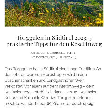
DATENSCHUTZERKLÄRUNG
VITA
twitter
facebook
pinterest
youtube
instagram
PRESSE & MEDIEN
MEDIADATEN
KONTAKT & KOOPERATIONEN
Törggelen in Südtirol 2023: 5
praktische Tipps für den Keschtnweg
KATEGORIE:
REISEKURZGESCHICHTEN
VERÖFFENTLICHT 30. AUGUST 2023
Das Törggelen hat in Südtirol eine lange Tradition. An
den letzten warmen Herbsttagen wird in den
Buschenschänken und Landgasthöfen Wein
verkostet. Vor allem auf dem Keschtnweg – dem
Kastanienweg – dreht sich dann alles um Kastanien,
Kultur und Kulinarik. Wer das Törggelen erleben
möchte, wandert über 60 Kilometer durch üppig