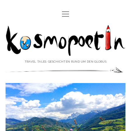
Menü
REISEREPORTAGEN
öffnen
Kosmopoetin
REISEKURZGESCHICHTEN
REISEPOESIE
REISEKOLUMNEN
TRAVEL TALES: GESCHICHTEN RUND UM DEN GLOBUS
REISEKNOWHOW
REISEINTERVIEWS
REISEVIDEOS
REISESPECIALS
Menü
♥ ÜBER DEN REISEBLOG
öffnen
IMPRESSUM
Menü
♥ ÜBER DIE AUTORIN
öffnen