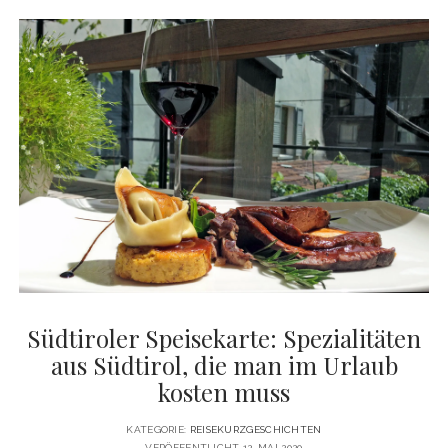
WIEN:
15
TIPPS
FÜR
BARS,
BEISL
&
BIERGÄRTEN
Südtiroler Speisekarte: Spezialitäten
aus Südtirol, die man im Urlaub
kosten muss
KATEGORIE:
REISEKURZGESCHICHTEN
VERÖFFENTLICHT 12. MAI 2020