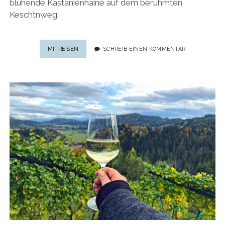
blühende Kastanienhaine auf dem berühmten
Keschtnweg.
TÖRGGELEN
MITREISEN
SCHREIB EINEN KOMMENTAR
IN
SÜDTIROL
2023:
5
PRAKTISCHE
TIPPS
FÜR
DEN
KESCHTNWEG