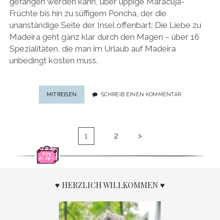
gefangen werden kann, über üppige Maracuja-
Früchte bis hin zu süffigem Poncha, der die
unanständige Seite der Insel offenbart: Die Liebe zu
Madeira geht ganz klar durch den Magen – über 16
Spezialitäten, die man im Urlaub auf Madeira
unbedingt kosten muss.
FOOD-
MITREISEN
SCHREIB EINEN KOMMENTAR
GUIDE
MADEIRA:
16
Seitennummerierung
SPEZIALITÄTEN
1
2
>
der
AUF
MADEIRA,
Beiträge
DIE
MAN
IM
♥ HERZLICH WILLKOMMEN ♥
URLAUB
KOSTEN
MUSS