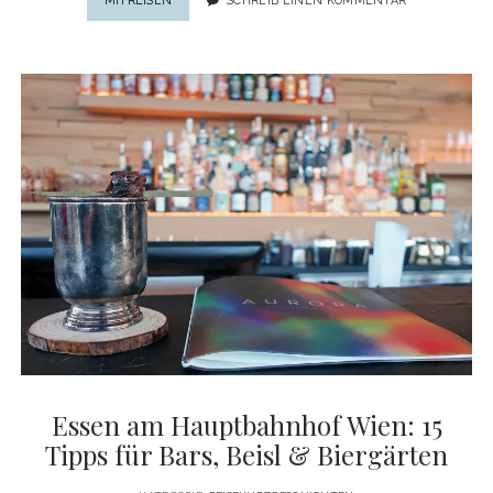
MITREISEN
SCHREIB EINEN KOMMENTAR
BEIM
WINZER
AM
WEINGUT:
3
WEINHOTELS
IN
KÄRNTEN
Essen am Hauptbahnhof Wien: 15
Tipps für Bars, Beisl & Biergärten