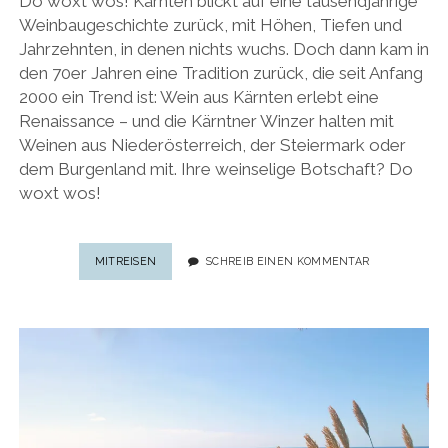
Do woxt wos! Kärnten blickt auf eine tausendjährige
Weinbaugeschichte zurück, mit Höhen, Tiefen und
Jahrzehnten, in denen nichts wuchs. Doch dann kam in
den 70er Jahren eine Tradition zurück, die seit Anfang
2000 ein Trend ist: Wein aus Kärnten erlebt eine
Renaissance – und die Kärntner Winzer halten mit
Weinen aus Niederösterreich, der Steiermark oder
dem Burgenland mit. Ihre weinselige Botschaft? Do
woxt wos!
WEIN
MITREISEN
SCHREIB EINEN KOMMENTAR
AUS
KÄRNTEN:
7
ORTE
IN
MITTELKÄRNTEN,
WO
MAN
KÄRNTNER