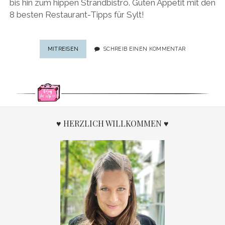
bis hin zum hippen Strandbistro. Guten Appetit mit den
8 besten Restaurant-Tipps für Sylt!
NORDSEE-
MITREISEN
SCHREIB EINEN KOMMENTAR
INSEL
MIT
GESCHMACK:
DIE
8
BESTEN
RESTAURANT-
♥ HERZLICH WILLKOMMEN ♥
TIPPS
FÜR
SYLT