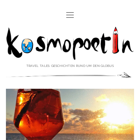
Menü
REISEREPORTAGEN
öffnen
Kosmopoetin
REISEKURZGESCHICHTEN
REISEPOESIE
REISEKOLUMNEN
TRAVEL TALES: GESCHICHTEN RUND UM DEN GLOBUS
REISEKNOWHOW
REISEINTERVIEWS
REISEVIDEOS
REISESPECIALS
Menü
♥ ÜBER DEN REISEBLOG
öffnen
IMPRESSUM
Menü
♥ ÜBER DIE AUTORIN
öffnen