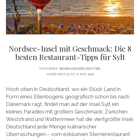
DATENSCHUTZERKLÄRUNG
VITA
twitter
facebook
pinterest
youtube
instagram
PRESSE & MEDIEN
MEDIADATEN
KONTAKT & KOOPERATIONEN
Nordsee-Insel mit Geschmack: Die 8
besten Restaurant-Tipps für Sylt
KATEGORIE:
REISEKURZGESCHICHTEN
VERÖFFENTLICHT 8. MAI 2018
Hoch oben in Deutschland, wo ein Stück Land in
Form eines Ellenbogens geografisch schon bis nach
Dänemark ragt, findet man auf der Insel Sylt ein
kleines Paradies mit großem Geschmack: Zwischen
Weststrand und Wattenmeer hat die viertgrößte Insel
Deutschland jede Menge kulinarischer
Überraschungen – vom exklusiven Sternerestaurant