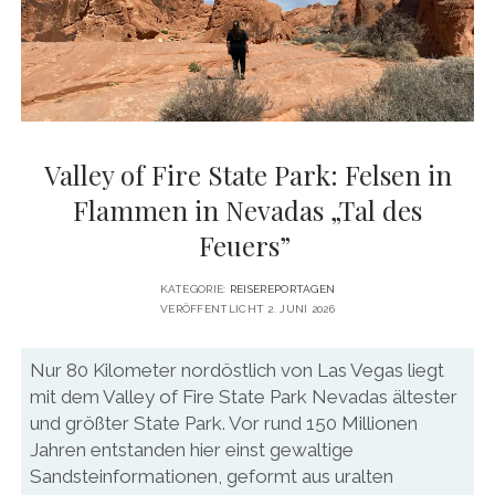
DATENSCHUTZERKLÄRUNG
VITA
twitter
facebook
pinterest
youtube
instagram
PRESSE & MEDIEN
MEDIADATEN
KONTAKT & KOOPERATIONEN
Valley of Fire State Park: Felsen in
Flammen in Nevadas „Tal des
Feuers”
KATEGORIE:
REISEREPORTAGEN
VERÖFFENTLICHT 2. JUNI 2026
Nur 80 Kilometer nordöstlich von Las Vegas liegt
mit dem Valley of Fire State Park Nevadas ältester
und größter State Park. Vor rund 150 Millionen
Jahren entstanden hier einst gewaltige
Sandsteinformationen, geformt aus uralten