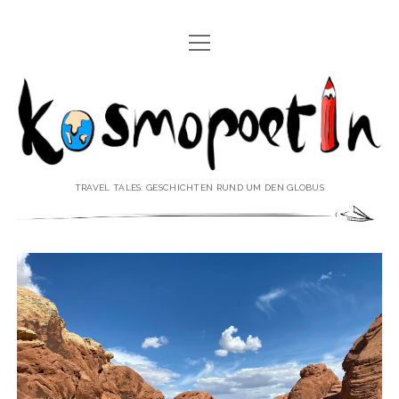
Menü
REISEREPORTAGEN
öffnen
Kosmopoetin
REISEKURZGESCHICHTEN
REISEPOESIE
REISEKOLUMNEN
TRAVEL TALES: GESCHICHTEN RUND UM DEN GLOBUS
REISEKNOWHOW
REISEINTERVIEWS
REISEVIDEOS
REISESPECIALS
Menü
♥ ÜBER DEN REISEBLOG
öffnen
IMPRESSUM
Menü
♥ ÜBER DIE AUTORIN
öffnen