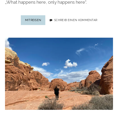
„What happens here, only happens here”.
ONLY
MITREISEN
SCHREIB EINEN KOMMENTAR
IN
LAS
VEGAS:
10
EINZIGARTIGE
ERLEBNISSE
IN
DER
SCHILLERNDEN
WÜSTENMETROPOLE