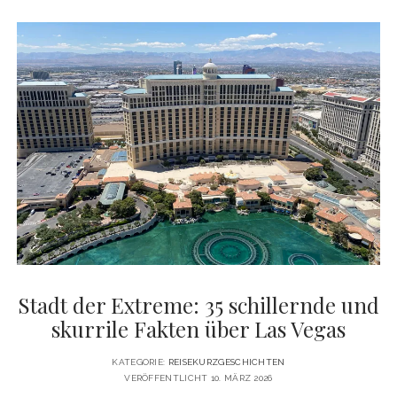
STATE
PARK:
FELSEN
IN
FLAMMEN
IN
NEVADAS
„TAL
DES
FEUERS”
Stadt der Extreme: 35 schillernde und
skurrile Fakten über Las Vegas
KATEGORIE:
REISEKURZGESCHICHTEN
VERÖFFENTLICHT 10. MÄRZ 2026