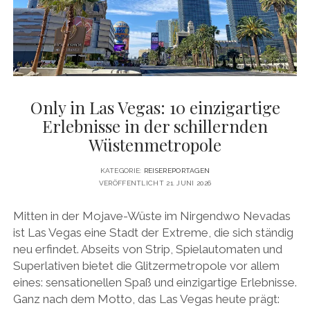
DATENSCHUTZERKLÄRUNG
VITA
twitter
facebook
pinterest
youtube
instagram
PRESSE & MEDIEN
MEDIADATEN
KONTAKT & KOOPERATIONEN
Only in Las Vegas: 10 einzigartige
Erlebnisse in der schillernden
Wüstenmetropole
KATEGORIE:
REISEREPORTAGEN
VERÖFFENTLICHT 21. JUNI 2026
Mitten in der Mojave-Wüste im Nirgendwo Nevadas
ist Las Vegas eine Stadt der Extreme, die sich ständig
neu erfindet. Abseits von Strip, Spielautomaten und
Superlativen bietet die Glitzermetropole vor allem
eines: sensationellen Spaß und einzigartige Erlebnisse.
Ganz nach dem Motto, das Las Vegas heute prägt: