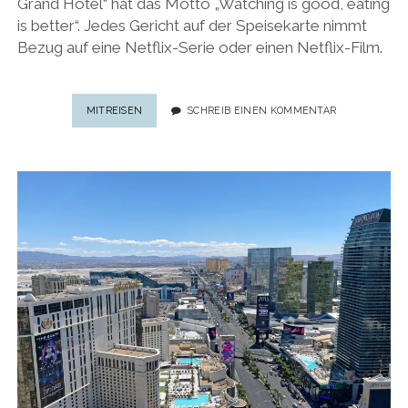
Grand Hotel“ hat das Motto „Watching is good, eating
is better“. Jedes Gericht auf der Speisekarte nimmt
Bezug auf eine Netflix-Serie oder einen Netflix-Film.
NETFLIX-
MITREISEN
SCHREIB EINEN KOMMENTAR
RESTAURANT
IN
LAS
VEGAS: „WATCHING
IS
GOOD,
EATING
IS
BETTER“