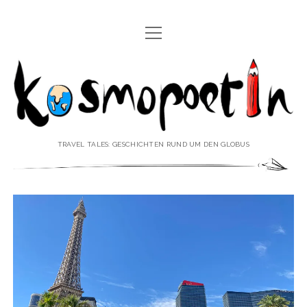
Menü
REISEREPORTAGEN
öffnen
Kosmopoetin
REISEKURZGESCHICHTEN
REISEPOESIE
REISEKOLUMNEN
TRAVEL TALES: GESCHICHTEN RUND UM DEN GLOBUS
REISEKNOWHOW
REISEINTERVIEWS
REISEVIDEOS
REISESPECIALS
Menü
♥ ÜBER DEN REISEBLOG
öffnen
IMPRESSUM
Menü
♥ ÜBER DIE AUTORIN
öffnen