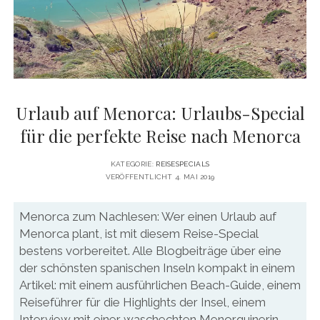
DATENSCHUTZERKLÄRUNG
VITA
twitter
facebook
pinterest
youtube
instagram
PRESSE & MEDIEN
MEDIADATEN
KONTAKT & KOOPERATIONEN
Urlaub auf Menorca: Urlaubs-Special
für die perfekte Reise nach Menorca
KATEGORIE:
REISESPECIALS
VERÖFFENTLICHT 4. MAI 2019
Menorca zum Nachlesen: Wer einen Urlaub auf
Menorca plant, ist mit diesem Reise-Special
bestens vorbereitet. Alle Blogbeiträge über eine
der schönsten spanischen Inseln kompakt in einem
Artikel: mit einem ausführlichen Beach-Guide, einem
Reiseführer für die Highlights der Insel, einem
Interview mit einer waschechten Menorquinerin