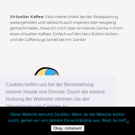
Virtueller Kaffee:
Falls meine Artikel bei der Reiseplanung
weitergeholfen und vielleicht auch inspiriert oder neugierig
gemacht haben, freue ich mich über ein kleines Danke in Form
eines virtuellen Kaffees. Einfach auf den Herz-Button klicken –
und der Coffee to go landet bei mir. Danke!
Cookies helfen uns bei der Bereitstellung
unserer Inhalte und Dienste. Durch die weitere
Nutzung der Webseite stimmen Sie der
Verwendung von Cookies zu.
Diese Website benutzt Cookies. Wenn du die Website weiter
nutzt, gehen wir von deinem Einverständnis aus. Reist du mit?
Okay!
Chosen WordPress Theme
by Compete Themes.
Okay, mitreisen!