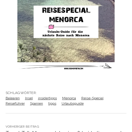
SCHLAGWÖRTER:
Balearen
Insel
insidertipps
Menorca
Reise-Special
Reiseführer
Spanien
tipps
Urlaubsguide
VORHERIGER BEITRAG