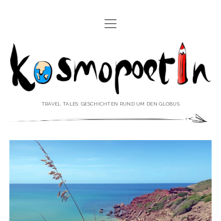
Menü
REISEREPORTAGEN
öffnen
Kosmopoetin
REISEKURZGESCHICHTEN
REISEPOESIE
REISEKOLUMNEN
TRAVEL TALES: GESCHICHTEN RUND UM DEN GLOBUS
REISEKNOWHOW
REISEINTERVIEWS
REISEVIDEOS
REISESPECIALS
Menü
♥ ÜBER DEN REISEBLOG
öffnen
IMPRESSUM
Menü
♥ ÜBER DIE AUTORIN
öffnen