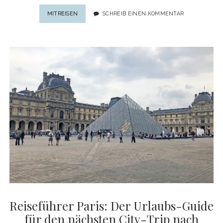
URLAUB
MITREISEN
SCHREIB EINEN KOMMENTAR
AUF
MENORCA:
URLAUBS-
SPECIAL
FÜR
DIE
PERFEKTE
REISE
NACH
MENORCA
Reiseführer Paris: Der Urlaubs-Guide
für den nächsten City-Trip nach