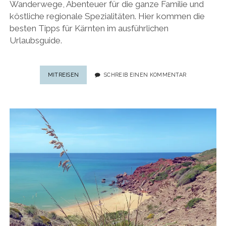
Wanderwege, Abenteuer für die ganze Familie und
köstliche regionale Spezialitäten. Hier kommen die
besten Tipps für Kärnten im ausführlichen
Urlaubsguide.
DIE
MITREISEN
SCHREIB EINEN KOMMENTAR
BESTEN
TIPPS
FÜR
KÄRNTEN:
DER
ULTIMATIVE
URLAUBS-
GUIDE
FÜR
KÄRNTEN