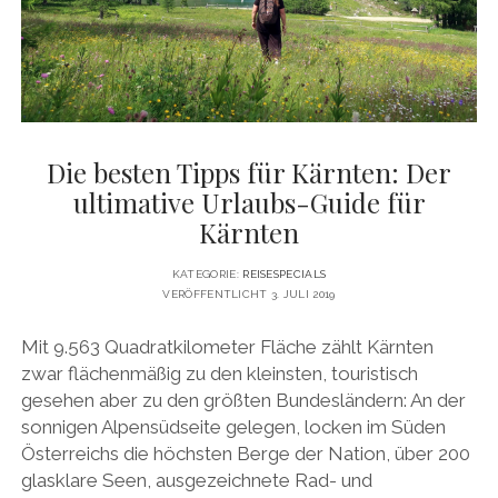
DATENSCHUTZERKLÄRUNG
VITA
twitter
facebook
pinterest
youtube
instagram
PRESSE & MEDIEN
MEDIADATEN
KONTAKT & KOOPERATIONEN
Die besten Tipps für Kärnten: Der
ultimative Urlaubs-Guide für
Kärnten
KATEGORIE:
REISESPECIALS
VERÖFFENTLICHT 3. JULI 2019
Mit 9.563 Quadratkilometer Fläche zählt Kärnten
zwar flächenmäßig zu den kleinsten, touristisch
gesehen aber zu den größten Bundesländern: An der
sonnigen Alpensüdseite gelegen, locken im Süden
Österreichs die höchsten Berge der Nation, über 200
glasklare Seen, ausgezeichnete Rad- und