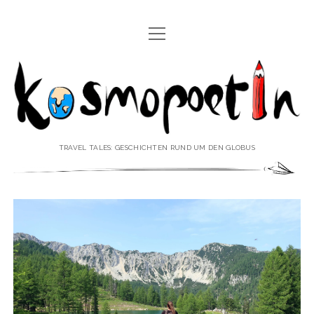
Menü
REISEREPORTAGEN
öffnen
Kosmopoetin
REISEKURZGESCHICHTEN
REISEPOESIE
REISEKOLUMNEN
TRAVEL TALES: GESCHICHTEN RUND UM DEN GLOBUS
REISEKNOWHOW
REISEINTERVIEWS
REISEVIDEOS
REISESPECIALS
Menü
♥ ÜBER DEN REISEBLOG
öffnen
IMPRESSUM
Menü
♥ ÜBER DIE AUTORIN
öffnen