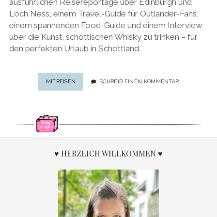
ausführlichen Reisereportage über Edinburgh und
Loch Ness, einem Travel-Guide für Outlander-Fans,
einem spannenden Food-Guide und einem Interview
über die Kunst, schottischen Whisky zu trinken – für
den perfekten Urlaub in Schottland.
URLAUB
MITREISEN
SCHREIB EINEN KOMMENTAR
IN
SCHOTTLAND:
REISE-
SPECIAL
FÜR
DEN
NÄCHSTEN
♥ HERZLICH WILLKOMMEN ♥
TRIP
NACH
SCHOTTLAND