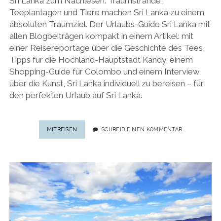
Sri Lanka zum Nachlesen: Traumstrände,
Teeplantagen und Tiere machen Sri Lanka zu einem
absoluten Traumziel. Der Urlaubs-Guide Sri Lanka mit
allen Blogbeiträgen kompakt in einem Artikel: mit
einer Reisereportage über die Geschichte des Tees,
Tipps für die Hochland-Hauptstadt Kandy, einem
Shopping-Guide für Colombo und einem Interview
über die Kunst, Sri Lanka individuell zu bereisen – für
den perfekten Urlaub auf Sri Lanka.
URLAUB
MITREISEN
SCHREIB EINEN KOMMENTAR
AUF
SRI
LANKA:
PRAKTISCHER
REISE-
GUIDE
FÜR
SRI
LANKA