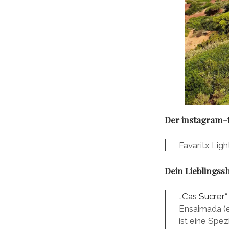
Der instagram-t
Favaritx Lig
Dein Lieblingss
„
Cas Sucrer
“
Ensaimada (e
ist eine Spe