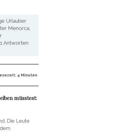
ige Urlauber
ster Menorca,
r
11 Antworten
esezeit: 4 Minuten
eiben müsstest:
nd. Die Leute
d dem