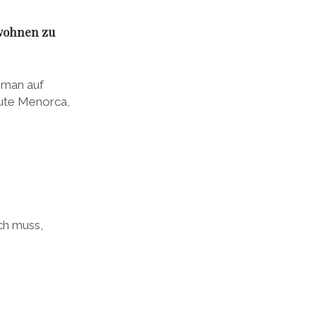
 wohnen zu
e man auf
eute Menorca,
ich muss,