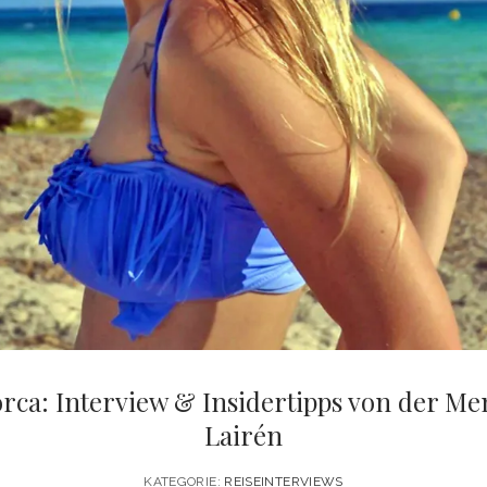
rca: Interview & Insidertipps von der M
Lairén
KATEGORIE:
REISEINTERVIEWS