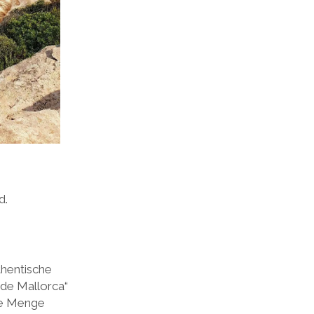
d.
uthentische
 de Mallorca“
ede Menge