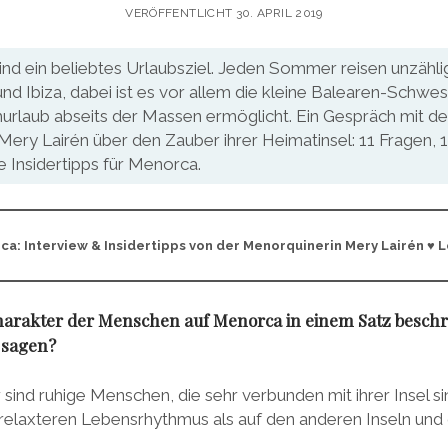
VERÖFFENTLICHT 30. APRIL 2019
ind ein beliebtes Urlaubsziel. Jeden Sommer reisen unzähl
nd Ibiza, dabei ist es vor allem die kleine Balearen-Schwe
urlaub abseits der Massen ermöglicht. Ein Gespräch mit de
ery Lairén über den Zauber ihrer Heimatinsel: 11 Fragen, 
 Insidertipps für Menorca.
ca: Interview & Insidertipps von der Menorquinerin Mery Lairén
♥ L
arakter der Menschen auf Menorca in einem Satz beschr
 sagen?
sind ruhige Menschen, die sehr verbunden mit ihrer Insel si
relaxteren Lebensrhythmus als auf den anderen Inseln un