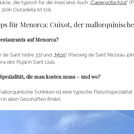
kte, die typisch für die Insel sind. Auch „
Caperucita Azul
“ (
30)in Ciutadella ist toll.
pps für Menorca: Cuixot, der mallorquinisch
restaurants auf Menorca?
r de Sant Isidre 33) und „
Mon
“ (Passeig de Sant Nicolau 4)in
a des Pujal in Sant Lluis.
 Spezialität, die man kosten muss – und wo?
allorquinische Schinken ist eine typische Fleischspezialität
n in allen Geschäften findet.