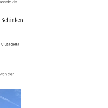
Passeig de
e Schinken
 Ciutadella
 von der