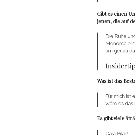
Gibt es einen U
jenen, die auf 
Die Ruhe und
Menorca einf
um genau das
Insiderti
Was ist das Bes
Für mich ist 
wäre es das k
Es gibt viele St
Cala Pilar!