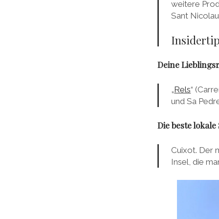
weitere Produ
Sant Nicolau 
Insiderti
Deine Lieblings
„
Rels
“ (Carre
und Sa Pedrer
Die beste lokale
Cuixot. Der m
Insel, die ma