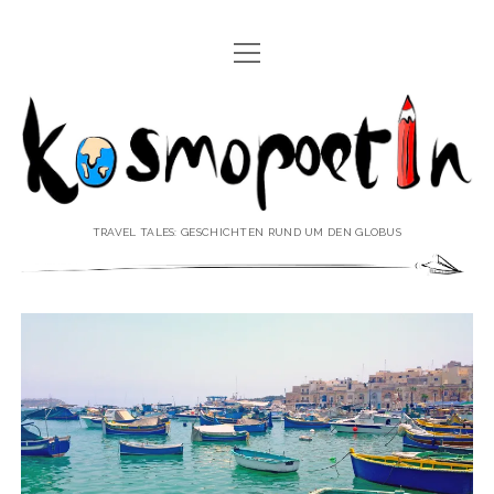
Menü
REISEREPORTAGEN
öffnen
Kosmopoetin
REISEKURZGESCHICHTEN
REISEPOESIE
REISEKOLUMNEN
TRAVEL TALES: GESCHICHTEN RUND UM DEN GLOBUS
REISEKNOWHOW
REISEINTERVIEWS
REISEVIDEOS
REISESPECIALS
Menü
♥ ÜBER DEN REISEBLOG
öffnen
IMPRESSUM
Menü
♥ ÜBER DIE AUTORIN
öffnen