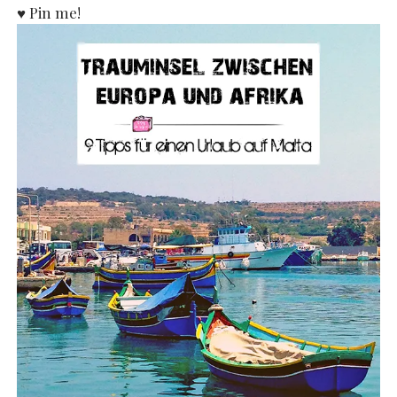
♥ Pin me!