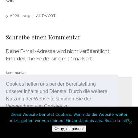
will.
5. APRIL 2019
ANTWORT
Schreibe einen Kommentar
Deine E-Mail-Adresse wird nicht veröffentlicht.
Erforderliche Felder sind mit
*
markiert
Kommentar
Cookies helfen uns bei der Bereitstellung
unserer Inhalte und Dienste. Durch die weitere
Nutzung der Webseite stimmen Sie der
Verwendung von Cookies zu.
Diese Website benutzt Cookies. Wenn du die Website weiter
nutzt, gehen wir von deinem Einverständnis aus. Reist du mit?
Okay!
Okay, mitreisen!