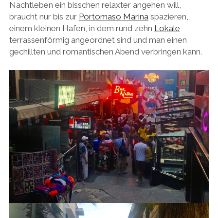
Nachtleben ein bisschen relaxter angehen will,
braucht nur bis zur
Portomaso Marina
spazieren,
einem kleinen Hafen, in dem rund zehn
Lokale
terrassenförmig angeordnet sind und man einen
gechillten und romantischen Abend verbringen kann.