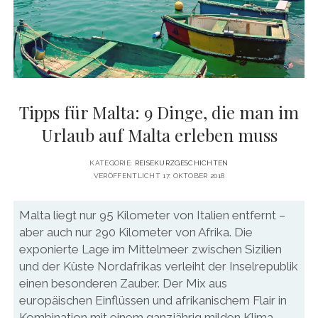
DATENSCHUTZERKLÄRUNG
VITA
twitter
facebook
pinterest
youtube
instagram
PRESSE & MEDIEN
MEDIADATEN
KONTAKT & KOOPERATIONEN
Tipps für Malta: 9 Dinge, die man im
Urlaub auf Malta erleben muss
KATEGORIE:
REISEKURZGESCHICHTEN
VERÖFFENTLICHT 17. OKTOBER 2018
Malta liegt nur 95 Kilometer von Italien entfernt –
aber auch nur 290 Kilometer von Afrika. Die
exponierte Lage im Mittelmeer zwischen Sizilien
und der Küste Nordafrikas verleiht der Inselrepublik
einen besonderen Zauber. Der Mix aus
europäischen Einflüssen und afrikanischem Flair in
Kombination mit einem ganzjährig milden Klima