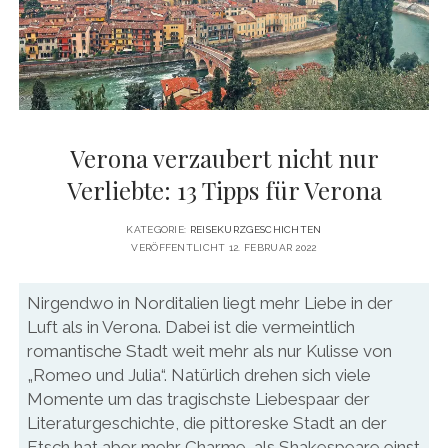
DATENSCHUTZERKLÄRUNG
VITA
twitter
facebook
pinterest
youtube
instagram
PRESSE & MEDIEN
MEDIADATEN
KONTAKT & KOOPERATIONEN
Verona verzaubert nicht nur
Verliebte: 13 Tipps für Verona
KATEGORIE:
REISEKURZGESCHICHTEN
VERÖFFENTLICHT 12. FEBRUAR 2022
Nirgendwo in Norditalien liegt mehr Liebe in der
Luft als in Verona. Dabei ist die vermeintlich
romantische Stadt weit mehr als nur Kulisse von
„Romeo und Julia“. Natürlich drehen sich viele
Momente um das tragischste Liebespaar der
Literaturgeschichte, die pittoreske Stadt an der
Etsch hat aber mehr Charme, als Shakespeare einst