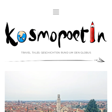
Menü
REISEREPORTAGEN
öffnen
Kosmopoetin
REISEKURZGESCHICHTEN
REISEPOESIE
REISEKOLUMNEN
TRAVEL TALES: GESCHICHTEN RUND UM DEN GLOBUS
REISEKNOWHOW
REISEINTERVIEWS
REISEVIDEOS
REISESPECIALS
Menü
♥ ÜBER DEN REISEBLOG
öffnen
IMPRESSUM
Menü
♥ ÜBER DIE AUTORIN
öffnen