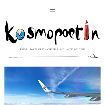
Menü
REISEREPORTAGEN
öffnen
Kosmopoetin
REISEKURZGESCHICHTEN
REISEPOESIE
REISEKOLUMNEN
TRAVEL TALES: GESCHICHTEN RUND UM DEN GLOBUS
REISEKNOWHOW
REISEINTERVIEWS
REISEVIDEOS
REISESPECIALS
Menü
♥ ÜBER DEN REISEBLOG
öffnen
IMPRESSUM
Menü
♥ ÜBER DIE AUTORIN
öffnen