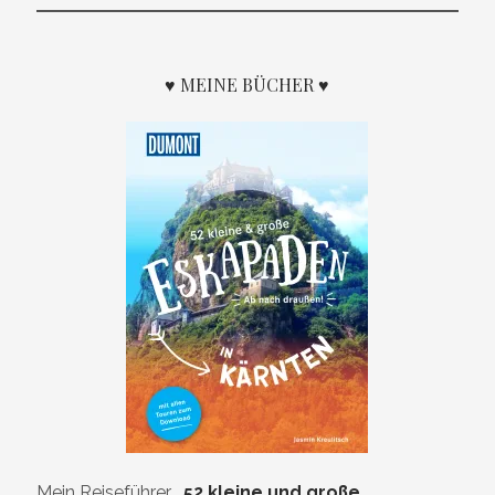
♥ MEINE BÜCHER ♥
Mein Reiseführer
„
52 kleine und große