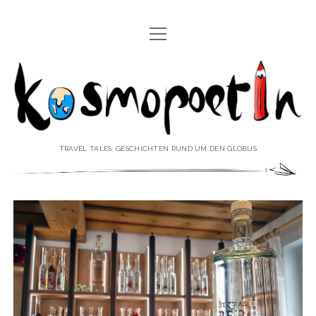
Menü
REISEREPORTAGEN
öffnen
Kosmopoetin
REISEKURZGESCHICHTEN
REISEPOESIE
REISEKOLUMNEN
TRAVEL TALES: GESCHICHTEN RUND UM DEN GLOBUS
REISEKNOWHOW
REISEINTERVIEWS
REISEVIDEOS
REISESPECIALS
Menü
♥ ÜBER DEN REISEBLOG
öffnen
IMPRESSUM
Menü
♥ ÜBER DIE AUTORIN
öffnen