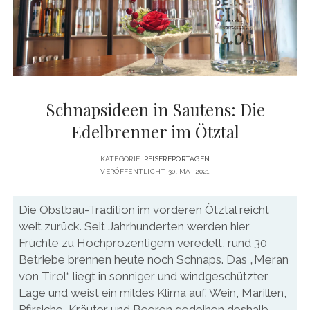
DATENSCHUTZERKLÄRUNG
VITA
twitter
facebook
pinterest
youtube
instagram
PRESSE & MEDIEN
MEDIADATEN
KONTAKT & KOOPERATIONEN
Schnapsideen in Sautens: Die
Edelbrenner im Ötztal
KATEGORIE:
REISEREPORTAGEN
VERÖFFENTLICHT 30. MAI 2021
Die Obstbau-Tradition im vorderen Ötztal reicht
weit zurück. Seit Jahrhunderten werden hier
Früchte zu Hochprozentigem veredelt, rund 30
Betriebe brennen heute noch Schnaps. Das „Meran
von Tirol“ liegt in sonniger und windgeschützter
Lage und weist ein mildes Klima auf. Wein, Marillen,
Pfirsiche, Kräuter und Beeren gedeihen deshalb