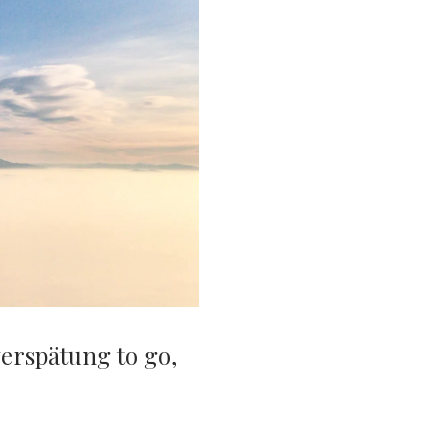
BEGEGNET
SIND
erspätung to go,