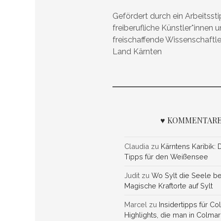
Gefördert durch ein Arbeitsst
freiberufliche Künstler*innen 
freischaffende Wissenschaftl
Land Kärnten
♥ KOMMENTARE
Claudia
zu
Kärntens Karibik: 
Tipps für den Weißensee
Judit
zu
Wo Sylt die Seele be
Magische Kraftorte auf Sylt
Marcel
zu
Insidertipps für Co
Highlights, die man in Colma