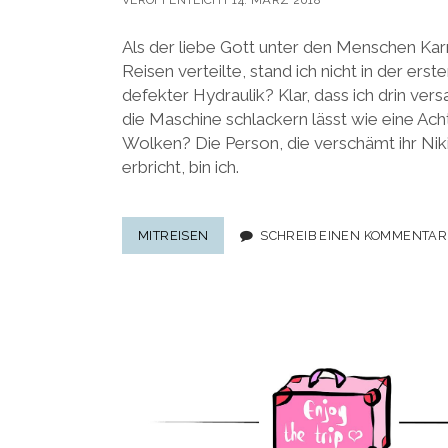
VERÖFFENTLICHT 14. MÄRZ 2018
Als der liebe Gott unter den Menschen Ka
Reisen verteilte, stand ich nicht in der ers
defekter Hydraulik? Klar, dass ich drin ver
die Maschine schlackern lässt wie eine Ac
Wolken? Die Person, die verschämt ihr Ni
erbricht, bin ich.
REISE-
MITREISEN
SCHREIB EINEN KOMMENTAR
KOLUMNE:
EINMAL
FLUGVERSPÄTUNG
TO
GO,
Seitennummerierung
BITTE!
der
Beiträge