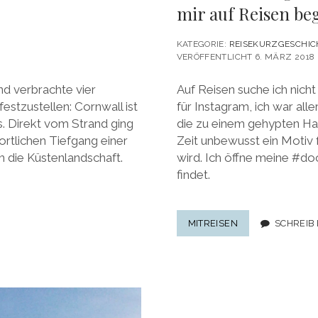
mir auf Reisen be
KATEGORIE:
REISEKURZGESCHIC
VERÖFFENTLICHT 6. MÄRZ 2018
nd verbrachte vier
Auf Reisen suche ich nicht
tzustellen: Cornwall ist
für Instagram, ich war all
. Direkt vom Strand ging
die zu einem gehypten Has
ortlichen Tiefgang einer
Zeit unbewusst ein Motiv f
 die Küstenlandschaft.
wird. Ich öffne meine #do
findet.
#DOORSOFINSTA
MITREISEN
SCHREIB
DIE
SCHÖNSTEN
TÜREN,
DIE
MIR
AUF
REISEN