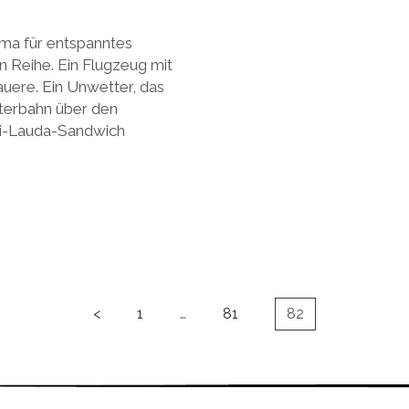
rma für entspanntes
ten Reihe. Ein Flugzeug mit
sauere. Ein Unwetter, das
hterbahn über den
ki-Lauda-Sandwich
<
1
…
81
82