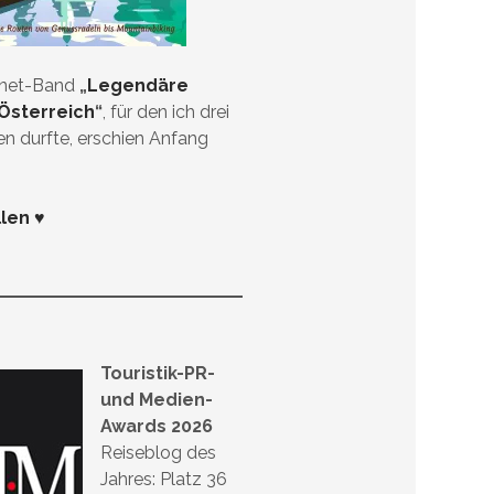
anet-Band
„
Legendäre
Österreich
“
, für den ich drei
en durfte, erschien Anfang
llen ♥
Touristik-PR-
und Medien-
Awards 2026
Reiseblog des
Jahres: Platz 36