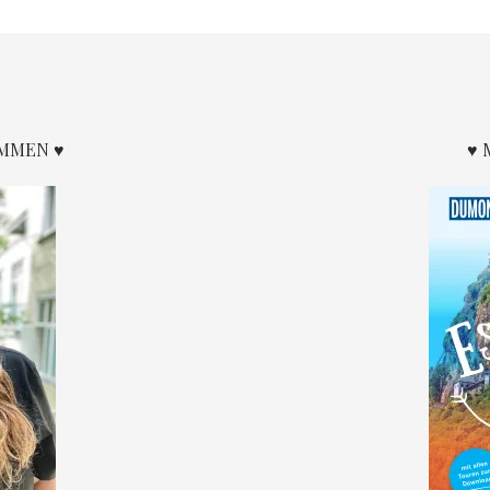
OMMEN ♥
♥ 