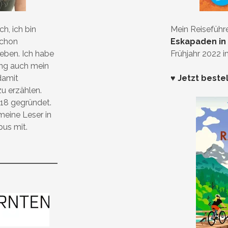
h, ich bin
Mein Reiseführ
schon
Eskapaden in
ieben. Ich habe
Frühjahr 2022 
ung auch mein
damit
♥ Jetzt beste
zu erzählen.
18 gegründet.
eine Leser in
bus mit.