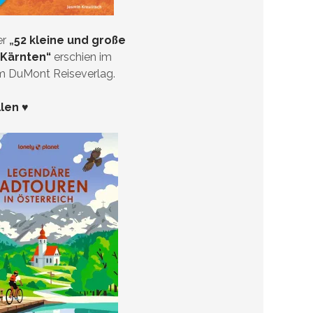
er
„
52 kleine und große
 Kärnten“
erschien im
im DuMont Reiseverlag.
llen ♥