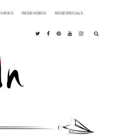
RVIEWS
REISEVIDEOS
REISESPECIALS
twitter
facebook
pinterest
youtube
instagram