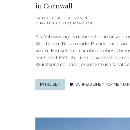
in Cornwall
KATEGORIE:
REISEKOLUMNEN
VERÖFFENTLICHT 27. MÄRZ 2018
Als Mitzwanzigerin nahm ich eine Auszeit u
Wochen im Rosamunde-Pilcher-Land. Um fes
wie im Fernsehen – nur ohne Liebesschmus
der Coast Path ab – und obwohl ich den sp
Wurstsemmel habe, erkundete ich fanatisch
REISE-
MITREISEN
SCHREIB EINEN KOMMENTAR
KOLUMNE:
EINE
FEUCHT-
FRÖHLICHE
AUSZEIT
IN
CORNWALL