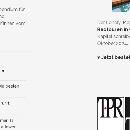
ipendium für
und
Der Lonely-Pl
er*innen vom
Radtouren in 
Kapitel schreib
Oktober 2024.
♥ Jetzt beste
 ♥
Die besten
rührt:
lmar: 11
r erleben