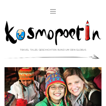
Menü
REISEREPORTAGEN
öffnen
Kosmopoetin
REISEKURZGESCHICHTEN
REISEPOESIE
REISEKOLUMNEN
TRAVEL TALES: GESCHICHTEN RUND UM DEN GLOBUS
REISEKNOWHOW
REISEINTERVIEWS
REISEVIDEOS
REISESPECIALS
Menü
♥ ÜBER DEN REISEBLOG
öffnen
IMPRESSUM
Menü
♥ ÜBER DIE AUTORIN
öffnen