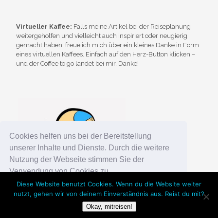
Virtueller Kaffee:
Falls meine Artikel bei der Reiseplanung
weitergeholfen und vielleicht auch inspiriert oder neugierig
gemacht haben, freue ich mich über ein kleines Danke in Form
eines virtuellen Kaffees. Einfach auf den Herz-Button klicken –
und der Coffee to go landet bei mir. Danke!
Cookies helfen uns bei der Bereitstellung
unserer Inhalte und Dienste. Durch die weitere
Nutzung der Webseite stimmen Sie der
Verwendung von Cookies zu.
Diese Website benutzt Cookies. Wenn du die Website weiter
nutzt, gehen wir von deinem Einverständnis aus. Reist du mit?
Okay!
Chosen WordPress Theme
by Compete Themes.
Okay, mitreisen!