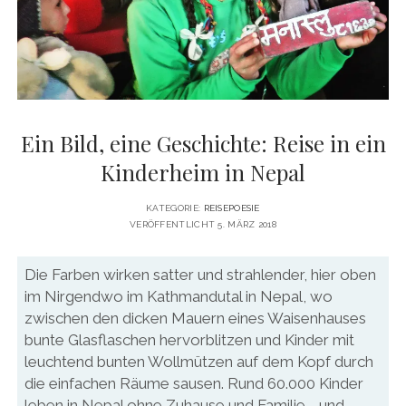
DATENSCHUTZERKLÄRUNG
VITA
twitter
facebook
pinterest
youtube
instagram
PRESSE & MEDIEN
MEDIADATEN
KONTAKT & KOOPERATIONEN
Ein Bild, eine Geschichte: Reise in ein
Kinderheim in Nepal
KATEGORIE:
REISEPOESIE
VERÖFFENTLICHT 5. MÄRZ 2018
Die Farben wirken satter und strahlender, hier oben
im Nirgendwo im Kathmandutal in Nepal, wo
zwischen den dicken Mauern eines Waisenhauses
bunte Glasflaschen hervorblitzen und Kinder mit
leuchtend bunten Wollmützen auf dem Kopf durch
die einfachen Räume sausen. Rund 60.000 Kinder
leben in Nepal ohne Zuhause und Familie - und