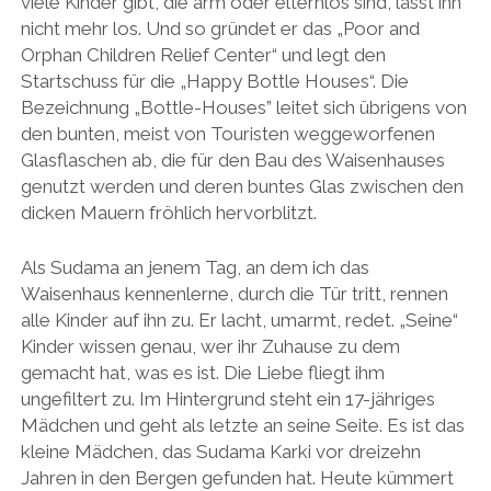
viele Kinder gibt, die arm oder elternlos sind, lässt ihn
nicht mehr los. Und so gründet er das „Poor and
Orphan Children Relief Center“ und legt den
Startschuss für die „Happy Bottle Houses“. Die
Bezeichnung „Bottle-Houses” leitet sich übrigens von
den bunten, meist von Touristen weggeworfenen
Glasflaschen ab, die für den Bau des Waisenhauses
genutzt werden und deren buntes Glas zwischen den
dicken Mauern fröhlich hervorblitzt.
Als Sudama an jenem Tag, an dem ich das
Waisenhaus kennenlerne, durch die Tür tritt, rennen
alle Kinder auf ihn zu. Er lacht, umarmt, redet. „Seine“
Kinder wissen genau, wer ihr Zuhause zu dem
gemacht hat, was es ist. Die Liebe fliegt ihm
ungefiltert zu. Im Hintergrund steht ein 17-jähriges
Mädchen und geht als letzte an seine Seite. Es ist das
kleine Mädchen, das Sudama Karki vor dreizehn
Jahren in den Bergen gefunden hat. Heute kümmert