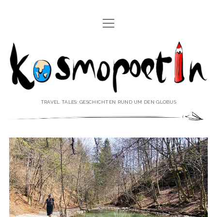
Menü
REISEREPORTAGEN
öffnen
Kosmopoetin
REISEKURZGESCHICHTEN
REISEPOESIE
REISEKOLUMNEN
TRAVEL TALES: GESCHICHTEN RUND UM DEN GLOBUS
REISEKNOWHOW
REISEINTERVIEWS
REISEVIDEOS
REISESPECIALS
Menü
♥ ÜBER DEN REISEBLOG
öffnen
IMPRESSUM
Menü
♥ ÜBER DIE AUTORIN
öffnen