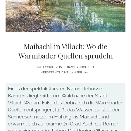
DATENSCHUTZERKLÄRUNG
VITA
twitter
facebook
pinterest
youtube
instagram
PRESSE & MEDIEN
MEDIADATEN
KONTAKT & KOOPERATIONEN
Maibachl in Villach: Wo die
Warmbader Quellen sprudeln
KATEGORIE:
REISEKURZGESCHICHTEN
VERÖFFENTLICHT 30. APRIL 2023
Eines der spektakulärsten Naturerlebnisse
Kärntens liegt mitten im Wald nahe der Stadt
Villach. Wo am Fuße des Dobratsch die Warmbader
Quellen entspringen, fließt das Wasser zur Zeit der
Schneeschmelze im Frühling ins Maibachl und
erwärmt sich auf warme 29 Grad. Auch die Römer
sollen hier gebadet haben. Die Region Villach war