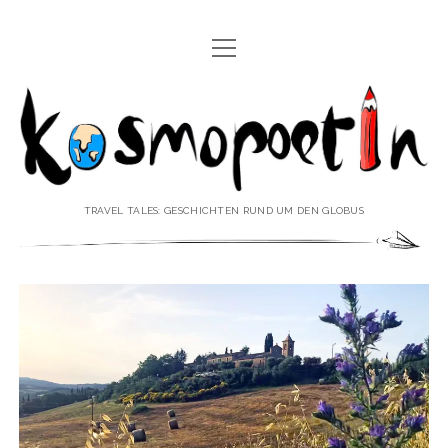
Menü
REISEREPORTAGEN
öffnen
Kosmopoetin
REISEKURZGESCHICHTEN
REISEPOESIE
REISEKOLUMNEN
TRAVEL TALES: GESCHICHTEN RUND UM DEN GLOBUS
REISEKNOWHOW
REISEINTERVIEWS
REISEVIDEOS
REISESPECIALS
Menü
♥ ÜBER DEN REISEBLOG
öffnen
IMPRESSUM
Menü
♥ ÜBER DIE AUTORIN
öffnen