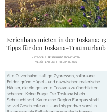
DATENSCHUTZERKLÄRUNG
VITA
twitter
facebook
pinterest
youtube
instagram
PRESSE & MEDIEN
MEDIADATEN
KONTAKT & KOOPERATIONEN
Ferienhaus mieten in der Toskana: 13
Tipps für den Toskana-Traumurlaub
KATEGORIE:
REISEKURZGESCHICHTEN
VERÖFFENTLICHT 18. APRIL 2023
Alte Olivenhaine, saftige Zypressen, rotbraune
Felder, grüne Hügel – und dazwischen malerische
Häuser, die die gesamte Toskana zu überblicken
scheinen. Keine Frage: Die Toskana ist ein
Sehnsuchtsort. Kaum eine Region Europas strahlt
so viel Geschichte aus – und nirgendwo sonst in
Italien wird ein Selbstversorgerurlaub besser