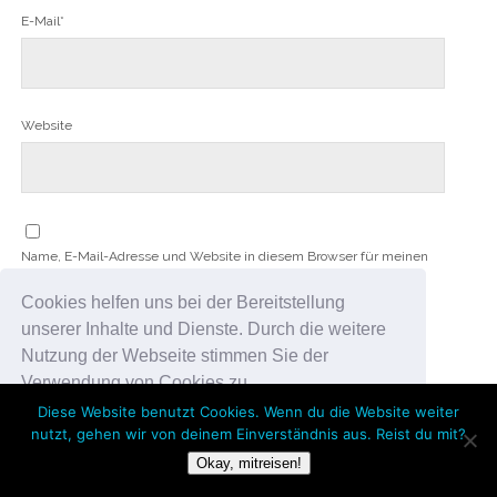
E-Mail*
Website
Name, E-Mail-Adresse und Website in diesem Browser für meinen
nächsten Kommentar speichern.
Cookies helfen uns bei der Bereitstellung
unserer Inhalte und Dienste. Durch die weitere
Benachrichtige mich über nachfolgende Kommentare via E-Mail.
Nutzung der Webseite stimmen Sie der
Verwendung von Cookies zu.
Diese Website benutzt Cookies. Wenn du die Website weiter
Benachrichtige mich über neue Beiträge via E-Mail.
nutzt, gehen wir von deinem Einverständnis aus. Reist du mit?
Okay!
Okay, mitreisen!