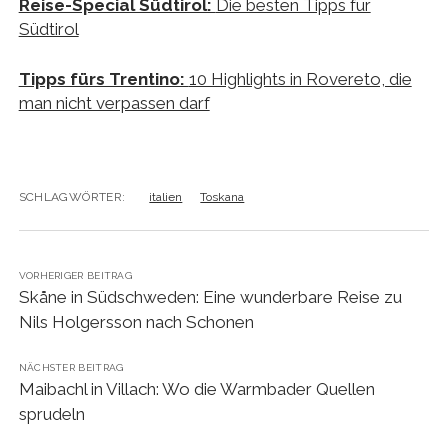
Reise-Special Südtirol:
Die besten Tipps für
Südtirol
Tipps fürs Trentino:
10 Highlights in Rovereto, die
man nicht verpassen darf
SCHLAGWÖRTER:
italien
Toskana
VORHERIGER BEITRAG
Skåne in Südschweden: Eine wunderbare Reise zu
Nils Holgersson nach Schonen
NÄCHSTER BEITRAG
Maibachl in Villach: Wo die Warmbader Quellen
sprudeln