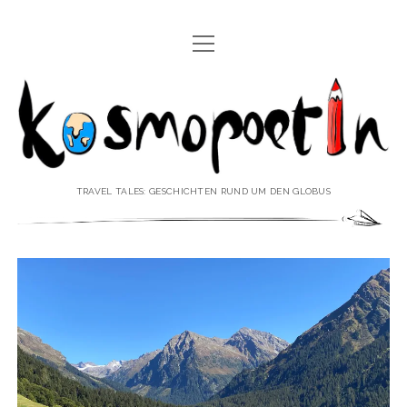
Menü
REISEREPORTAGEN
öffnen
Kosmopoetin
REISEKURZGESCHICHTEN
REISEPOESIE
REISEKOLUMNEN
TRAVEL TALES: GESCHICHTEN RUND UM DEN GLOBUS
REISEKNOWHOW
REISEINTERVIEWS
REISEVIDEOS
REISESPECIALS
Menü
♥ ÜBER DEN REISEBLOG
öffnen
IMPRESSUM
Menü
♥ ÜBER DIE AUTORIN
öffnen