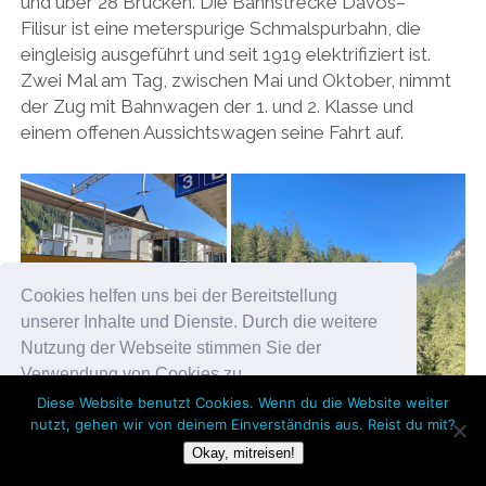
und über 28 Brücken. Die Bahnstrecke Davos–
Filisur ist eine meterspurige Schmalspurbahn, die
eingleisig ausgeführt und seit 1919 elektrifiziert ist.
Zwei Mal am Tag, zwischen Mai und Oktober, nimmt
der Zug mit Bahnwagen der 1. und 2. Klasse und
einem offenen Aussichtswagen seine Fahrt auf.
Cookies helfen uns bei der Bereitstellung
unserer Inhalte und Dienste. Durch die weitere
Nutzung der Webseite stimmen Sie der
Verwendung von Cookies zu.
Diese Website benutzt Cookies. Wenn du die Website weiter
nutzt, gehen wir von deinem Einverständnis aus. Reist du mit?
Okay!
Okay, mitreisen!