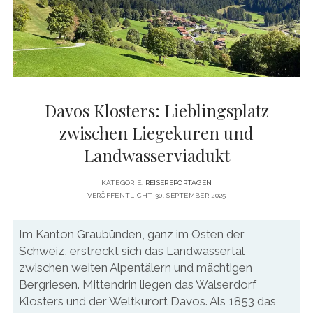
DATENSCHUTZERKLÄRUNG
VITA
twitter
facebook
pinterest
youtube
instagram
PRESSE & MEDIEN
MEDIADATEN
KONTAKT & KOOPERATIONEN
Davos Klosters: Lieblingsplatz
zwischen Liegekuren und
Landwasserviadukt
KATEGORIE:
REISEREPORTAGEN
VERÖFFENTLICHT 30. SEPTEMBER 2025
Im Kanton Graubünden, ganz im Osten der
Schweiz, erstreckt sich das Landwassertal
zwischen weiten Alpentälern und mächtigen
Bergriesen. Mittendrin liegen das Walserdorf
Klosters und der Weltkurort Davos. Als 1853 das