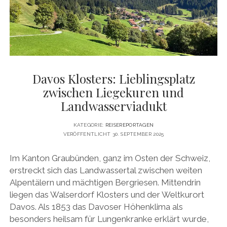
DATENSCHUTZERKLÄRUNG
VITA
twitter
facebook
pinterest
youtube
instagram
PRESSE & MEDIEN
MEDIADATEN
KONTAKT & KOOPERATIONEN
Davos Klosters: Lieblingsplatz
zwischen Liegekuren und
Landwasserviadukt
KATEGORIE:
REISEREPORTAGEN
VERÖFFENTLICHT 30. SEPTEMBER 2025
Im Kanton Graubünden, ganz im Osten der Schweiz,
erstreckt sich das Landwassertal zwischen weiten
Alpentälern und mächtigen Bergriesen. Mittendrin
liegen das Walserdorf Klosters und der Weltkurort
Davos. Als 1853 das Davoser Höhenklima als
besonders heilsam für Lungenkranke erklärt wurde,