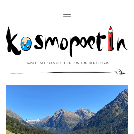
Menü
REISEREPORTAGEN
öffnen
Kosmopoetin
REISEKURZGESCHICHTEN
REISEPOESIE
REISEKOLUMNEN
TRAVEL TALES: GESCHICHTEN RUND UM DEN GLOBUS
REISEKNOWHOW
REISEINTERVIEWS
REISEVIDEOS
REISESPECIALS
Menü
♥ ÜBER DEN REISEBLOG
öffnen
IMPRESSUM
Menü
♥ ÜBER DIE AUTORIN
öffnen