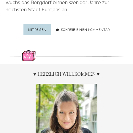
wuchs das Bergdorf binnen weniger Jahre zur
höchsten Stadt Europas an.
DAVOS
MITREISEN
SCHREIB EINEN KOMMENTAR
KLOSTERS:
LIEBLINGSPLATZ
ZWISCHEN
LIEGEKUREN
UND
LANDWASSERVIADUKT
♥ HERZLICH WILLKOMMEN ♥