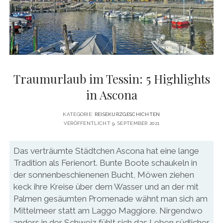
DATENSCHUTZERKLÄRUNG
VITA
twitter
facebook
pinterest
youtube
instagram
PRESSE & MEDIEN
MEDIADATEN
KONTAKT & KOOPERATIONEN
Traumurlaub im Tessin: 5 Highlights
in Ascona
KATEGORIE:
REISEKURZGESCHICHTEN
VERÖFFENTLICHT 9. SEPTEMBER 2021
Das verträumte Städtchen Ascona hat eine lange
Tradition als Ferienort. Bunte Boote schaukeln in
der sonnenbeschienenen Bucht, Möwen ziehen
keck ihre Kreise über dem Wasser und an der mit
Palmen gesäumten Promenade wähnt man sich am
Mittelmeer statt am Laggo Maggiore. Nirgendwo
anders in der Schweiz fühlt sich das Leben südlicher