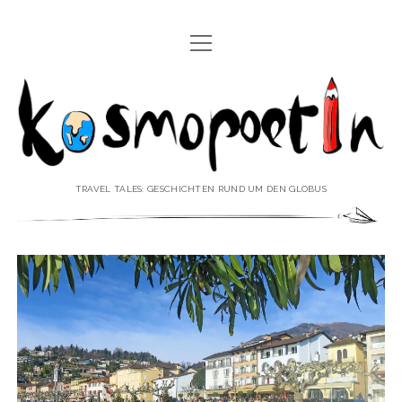
Menü
REISEREPORTAGEN
öffnen
Kosmopoetin
REISEKURZGESCHICHTEN
REISEPOESIE
REISEKOLUMNEN
TRAVEL TALES: GESCHICHTEN RUND UM DEN GLOBUS
REISEKNOWHOW
REISEINTERVIEWS
REISEVIDEOS
REISESPECIALS
Menü
♥ ÜBER DEN REISEBLOG
öffnen
IMPRESSUM
Menü
♥ ÜBER DIE AUTORIN
öffnen