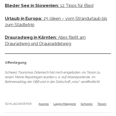
Bleder See in Slowenien:
12 Tipps für Bled
Urlaub in Europa:
25 Ideen – vom Strandurlaub bis
zum Städtetrip
Drauradweg in Kärnten:
Alles fließt am
Drauradweg und Draupaddelweg
Offenlegung
Schweiz Tourismus Österreich hat mich eingeladen, ins Tessin zu
reisen. Meine Reportagen wurden u. a. auf reisereporter.de, im
Bahnreiseblog der ÖBB und in der Zeitschrift „miss“ veröffentlicht.
SCHLAGWÖRTER:
Ascona
Laggo Maggiore
Schweiz
Tessin