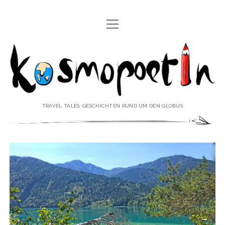
Menü
REISEREPORTAGEN
öffnen
Kosmopoetin
REISEKURZGESCHICHTEN
REISEPOESIE
REISEKOLUMNEN
TRAVEL TALES: GESCHICHTEN RUND UM DEN GLOBUS
REISEKNOWHOW
REISEINTERVIEWS
REISEVIDEOS
REISESPECIALS
Menü
♥ ÜBER DEN REISEBLOG
öffnen
IMPRESSUM
Menü
♥ ÜBER DIE AUTORIN
öffnen