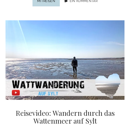
KUNST
MITREISEN
EIN KOMMENTAR
&
KULTUR,
NACHBARSCHAFT
&
NATUR:
10
HIGHLIGHTS
RUND
UM
DEN
HAUPTBAHNHOF
WIEN
Reisevideo: Wandern durch das
Wattenmeer auf Sylt