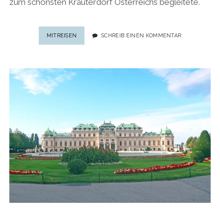
zum schönsten Kräuterdorf Österreichs begleitete.
IRSCHEN:
MITREISEN
SCHREIB EINEN KOMMENTAR
DIE
KRAFT
DER
KRÄUTER
IN
KÄRNTENS
SCHÖNSTEM
KRÄUTERDORF