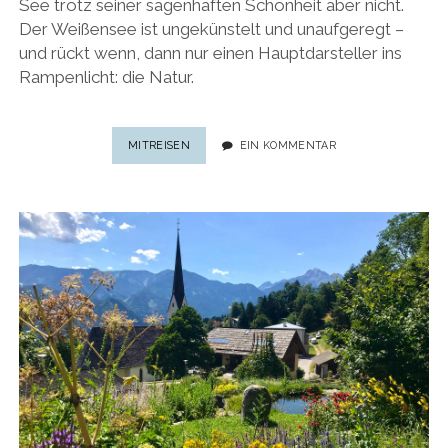
See trotz seiner sagenhaften Schönheit aber nicht.
Der Weißensee ist ungekünstelt und unaufgeregt –
und rückt wenn, dann nur einen Hauptdarsteller ins
Rampenlicht: die Natur.
KÄRNTENS
MITREISEN
EIN KOMMENTAR
KARIBIK:
DIE
BESTEN
TIPPS
FÜR
DEN
WEISSENSEE