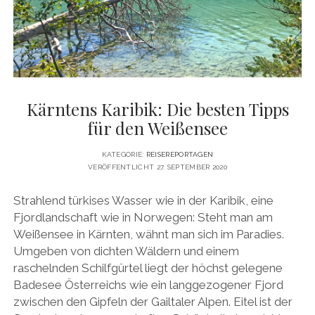
DATENSCHUTZERKLÄRUNG
VITA
twitter
facebook
pinterest
youtube
instagram
PRESSE & MEDIEN
MEDIADATEN
KONTAKT & KOOPERATIONEN
Kärntens Karibik: Die besten Tipps
für den Weißensee
KATEGORIE:
REISEREPORTAGEN
VERÖFFENTLICHT 27. SEPTEMBER 2020
Strahlend türkises Wasser wie in der Karibik, eine
Fjordlandschaft wie in Norwegen: Steht man am
Weißensee in Kärnten, wähnt man sich im Paradies.
Umgeben von dichten Wäldern und einem
raschelnden Schilfgürtel liegt der höchst gelegene
Badesee Österreichs wie ein langgezogener Fjord
zwischen den Gipfeln der Gailtaler Alpen. Eitel ist der