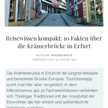
DATENSCHUTZERKLÄRUNG
VITA
twitter
facebook
pinterest
youtube
instagram
PRESSE & MEDIEN
MEDIADATEN
KONTAKT & KOOPERATIONEN
Reisewissen kompakt: 10 Fakten über
die Krämerbrücke in Erfurt
KATEGORIE:
REISEKNOWHOW
VERÖFFENTLICHT 24. AUGUST 2021
Die Krämerbrücke in Erfurt ist die längste bebaute
und bewohnte Brücke Europas. Touristennepp
sucht man hier aber vergeblich. In dem
Mikrokosmos aus 32 Fachwerkhäusern verbinden
sich Thüringer Traditionen mit der Kreativität der
Einwohner, die hier ehrlich und authentisch ihr
Handwerk ausleben.