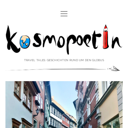
Menü
REISEREPORTAGEN
öffnen
Kosmopoetin
REISEKURZGESCHICHTEN
REISEPOESIE
REISEKOLUMNEN
TRAVEL TALES: GESCHICHTEN RUND UM DEN GLOBUS
REISEKNOWHOW
REISEINTERVIEWS
REISEVIDEOS
REISESPECIALS
Menü
♥ ÜBER DEN REISEBLOG
öffnen
IMPRESSUM
Menü
♥ ÜBER DIE AUTORIN
öffnen