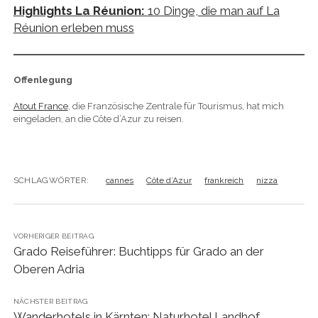
Highlights La Réunion:
10 Dinge, die man auf La
Réunion erleben muss
Offenlegung
Atout France
, die Französische Zentrale für Tourismus, hat mich
eingeladen, an die Côte d’Azur zu reisen.
SCHLAGWÖRTER:
cannes
Côte d’Azur
frankreich
nizza
VORHERIGER BEITRAG
Grado Reiseführer: Buchtipps für Grado an der
Oberen Adria
NÄCHSTER BEITRAG
Wanderhotels in Kärnten: Naturhotel Landhof