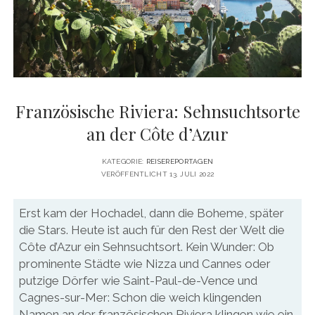
DATENSCHUTZERKLÄRUNG
VITA
twitter
facebook
pinterest
youtube
instagram
PRESSE & MEDIEN
MEDIADATEN
KONTAKT & KOOPERATIONEN
Französische Riviera: Sehnsuchtsorte
an der Côte d’Azur
KATEGORIE:
REISEREPORTAGEN
VERÖFFENTLICHT 13. JULI 2022
Erst kam der Hochadel, dann die Boheme, später
die Stars. Heute ist auch für den Rest der Welt die
Côte d’Azur ein Sehnsuchtsort. Kein Wunder: Ob
prominente Städte wie Nizza und Cannes oder
putzige Dörfer wie Saint-Paul-de-Vence und
Cagnes-sur-Mer: Schon die weich klingenden
Namen an der französischen Riviera klingen wie ein