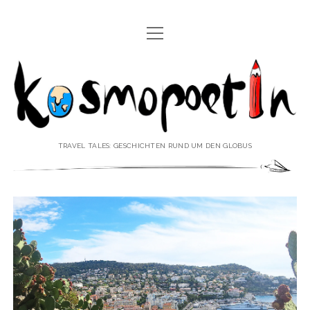
Menü
REISEREPORTAGEN
öffnen
Kosmopoetin
REISEKURZGESCHICHTEN
REISEPOESIE
REISEKOLUMNEN
TRAVEL TALES: GESCHICHTEN RUND UM DEN GLOBUS
REISEKNOWHOW
REISEINTERVIEWS
REISEVIDEOS
REISESPECIALS
Menü
♥ ÜBER DEN REISEBLOG
öffnen
IMPRESSUM
Menü
♥ ÜBER DIE AUTORIN
öffnen