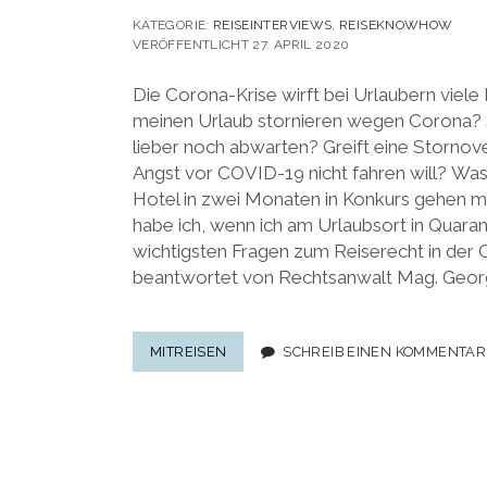
KATEGORIE:
REISEINTERVIEWS
,
REISEKNOWHOW
VERÖFFENTLICHT 27. APRIL 2020
Die Corona-Krise wirft bei Urlaubern viele 
meinen Urlaub stornieren wegen Corona? S
lieber noch abwarten? Greift eine Stornov
Angst vor COVID-19 nicht fahren will? Was
Hotel in zwei Monaten in Konkurs gehen 
habe ich, wenn ich am Urlaubsort in Quar
wichtigsten Fragen zum Reiserecht in der 
beantwortet von Rechtsanwalt Mag. Geo
URLAUB
MITREISEN
SCHREIB EINEN KOMMENTAR
STORNIEREN
WEGEN
CORONA:
REISERECHT
IN
Seitennummerierung
DER