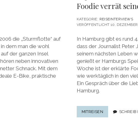
Foodie verrät sein
KATEGORIE:
REISEINTERVIEWS
VERÖFFENTLICHT 10. DEZEMBER
2006 die „Sturmflotte“ auf
In Hamburg gibt es rund 4
 in dem man die wohl
dass der Journalist Peter J
 auf der ganzen Insel
seinem nächsten Leben will
ehören neben innovativen
genießt er Hamburgs Speis
 netter Schnack. Mit dem
Woche ist der erklärte F
deale E-Bike, praktische
wie werktäglich in den vi
Ein Gespräch über die Li
Hamburg.
TOP-
MITREISEN
SCHREIB
RESTAURANTS
IN
HAMBURG:
EIN