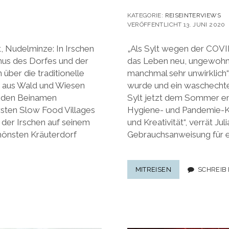
KATEGORIE:
REISEINTERVIEWS
VERÖFFENTLICHT 13. JUNI 2020
, Nudelminze: In Irschen
„Als Sylt wegen der COV
mus des Dorfes und der
das Leben neu, ungewohnt
über die traditionelle
manchmal sehr unwirklich“,
 aus Wald und Wiesen
wurde und ein waschechte
n den Beinamen
Sylt jetzt dem Sommer en
ersten Slow Food Villages
Hygiene- und Pandemie-Konz
 der Irschen auf seinem
und Kreativität“, verrät Jul
önsten Kräuterdorf
Gebrauchsanweisung für e
SYLT
MITREISEN
SCHREIB
NACH
CORONA:
GEBRAUCHSANW
FÜR
EINEN
SOMMERURLAUB