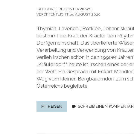
KATEGORIE:
REISEINTERVIEWS
VERÖFFENTLICHT 15. AUGUST 2020
Thymian, Lavendel, Rotklee, Johanniskraut
bestimmt die Kraft der Kräuter den Rhyth
Dorfgemeinschaft. Das überlieferte Wissen 
Verarbeitung und Verwendung von Kräuter
verlieh Irschen schon in den 1990er Jahre
„Kräuterdorf“, heute ist Irschen eines der 
der Welt. Ein Gespräch mit Eckart Mandler,
Weg vom kleinen Bergbauerndorf zum sch
Österreichs begleitete.
IRSCHEN:
MITREISEN
SCHREIB EINEN KOMMENTAR
DIE
KRAFT
DER
KRÄUTER