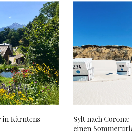
HAMBURGER
FOODIE
VERRÄT
SEINE
LIEBLINGSLOKAL
r in Kärntens
Sylt nach Corona:
einen Sommerurla