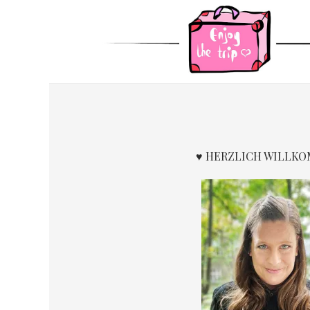
der
CORONA-
Beiträge
KRISE
♥ HERZLICH WILLK