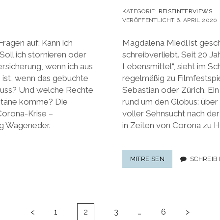
KATEGORIE:
REISEINTERVIEWS
VERÖFFENTLICHT 6. APRIL 2020
Fragen auf: Kann ich
Magdalena Miedl ist gesch
oll ich stornieren oder
schreibverliebt. Seit 20 J
ersicherung, wenn ich aus
Lebensmittel“, sieht im Sc
 ist, wenn das gebuchte
regelmäßig zu Filmfestspie
muss? Und welche Rechte
Sebastian oder Zürich. E
antäne komme? Die
rund um den Globus: über 
Corona-Krise –
voller Sehnsucht nach der
rg Wageneder.
in Zeiten von Corona zu H
LEINWAND-
MITREISEN
SCHREIB
GESCHICHTEN
RUND
UM
DEN
GLOBUS:
<
1
2
3
…
6
>
DIE