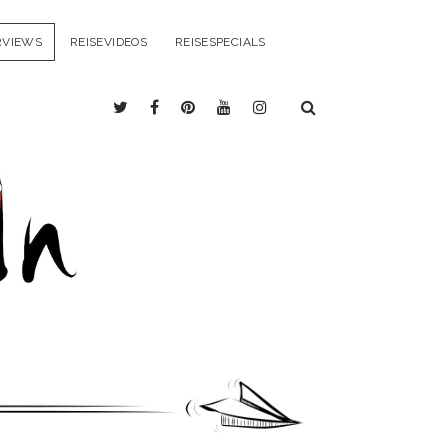
RVIEWS
REISEVIDEOS
REISESPECIALS
twitter
facebook
pinterest
youtube
instagram