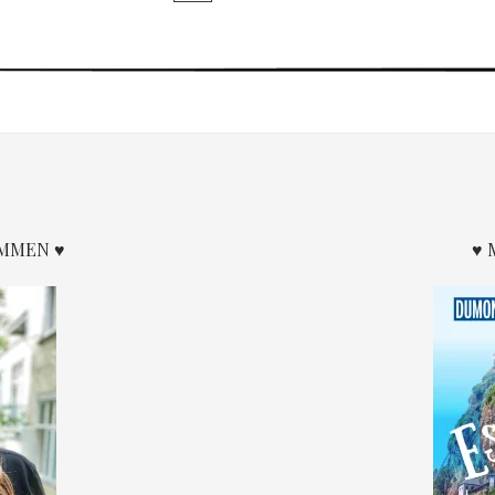
BESTEN
FILME
BEI
SEHNSUCHT
NACH
DER
WELT
OMMEN ♥
♥ 