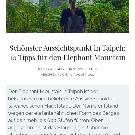
DATENSCHUTZERKLÄRUNG
VITA
twitter
facebook
pinterest
youtube
instagram
PRESSE & MEDIEN
MEDIADATEN
KONTAKT & KOOPERATIONEN
Schönster Aussichtspunkt in Taipeh:
10 Tipps für den Elephant Mountain
KATEGORIE:
REISEKURZGESCHICHTEN
VERÖFFENTLICHT 5. AUGUST 2022
Der Elephant Mountain in Taipeh ist der
bekannteste und beliebteste Aussichtspunkt der
taiwanesischen Hauptstadt. Der Name entstand
wegen der elefantenähnlichen Form des Berges,
auf den mehr als 600 Stufen führen. Oben
angekommen ist das Staunen groß über die
atemberaubende Aussicht auf den Taipei 101 und