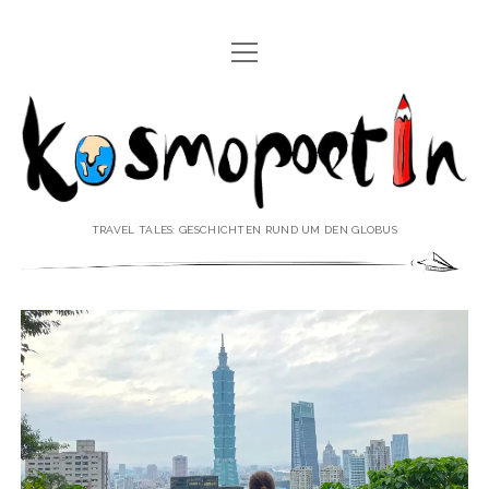
Menü
REISEREPORTAGEN
öffnen
Kosmopoetin
REISEKURZGESCHICHTEN
REISEPOESIE
REISEKOLUMNEN
TRAVEL TALES: GESCHICHTEN RUND UM DEN GLOBUS
REISEKNOWHOW
REISEINTERVIEWS
REISEVIDEOS
REISESPECIALS
Menü
♥ ÜBER DEN REISEBLOG
öffnen
IMPRESSUM
Menü
♥ ÜBER DIE AUTORIN
öffnen