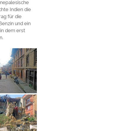
 nepalesische
hte Indien die
ag für die
Benzin und ein
in dem erst
n.