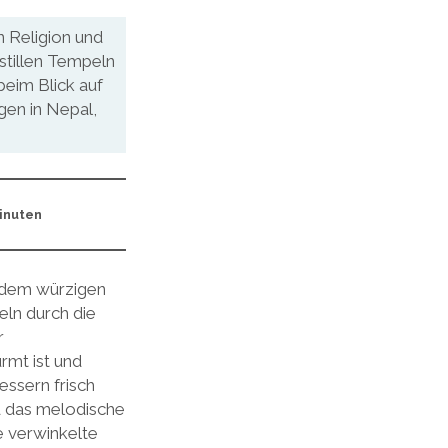
n Religion und
 stillen Tempeln
eim Blick auf
gen in Nepal,
Minuten
t dem würzigen
eln durch die
r
rmt ist und
ssern frisch
d das melodische
 verwinkelte