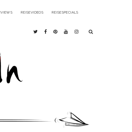
RVIEWS
REISEVIDEOS
REISESPECIALS
twitter
facebook
pinterest
youtube
instagram