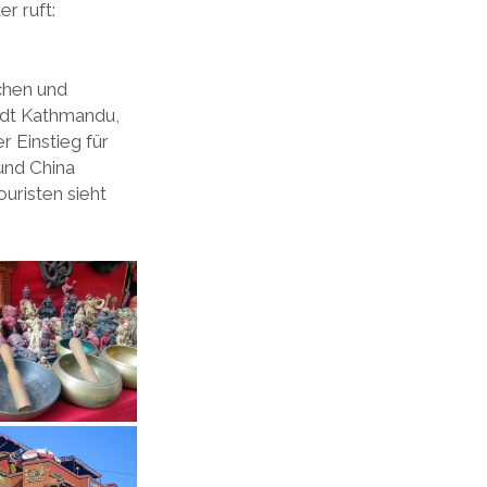
r ruft:
chen und
adt Kathmandu,
r Einstieg für
und China
ouristen sieht