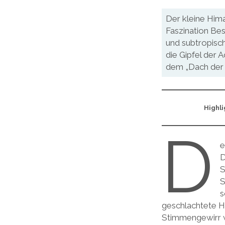
Der kleine Hima
Faszination Bes
und subtropisc
die Gipfel der 
dem „Dach der 
Highli
D
e
D
S
S
s
geschlachtete H
Stimmengewirr w