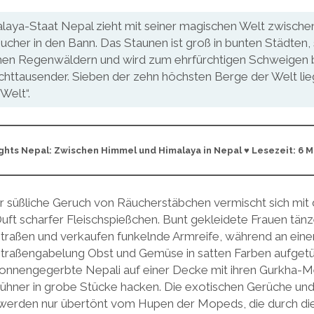
laya-Staat Nepal zieht mit seiner magischen Welt zwische
ucher in den Bann. Das Staunen ist groß in bunten Städten,
hen Regenwäldern und wird zum ehrfürchtigen Schweigen b
Achttausender. Sieben der zehn höchsten Berge der Welt lie
Welt“.
ghts Nepal: Zwischen Himmel und Himalaya in Nepal ♥ Lesezeit: 6 
r süßliche Geruch von Räucherstäbchen vermischt sich mi
uft scharfer Fleischspießchen. Bunt gekleidete Frauen tänz
traßen und verkaufen funkelnde Armreife, während an eine
traßengabelung Obst und Gemüse in satten Farben aufgetü
onnengegerbte Nepali auf einer Decke mit ihren Gurkha-Me
ühner in grobe Stücke hacken. Die exotischen Gerüche un
erden nur übertönt vom Hupen der Mopeds, die durch die