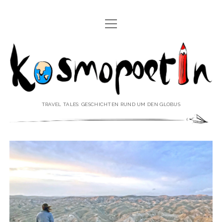
Menü
REISEREPORTAGEN
öffnen
Kosmopoetin
REISEKURZGESCHICHTEN
REISEPOESIE
REISEKOLUMNEN
TRAVEL TALES: GESCHICHTEN RUND UM DEN GLOBUS
REISEKNOWHOW
REISEINTERVIEWS
REISEVIDEOS
REISESPECIALS
Menü
♥ ÜBER DEN REISEBLOG
öffnen
IMPRESSUM
Menü
♥ ÜBER DIE AUTORIN
öffnen