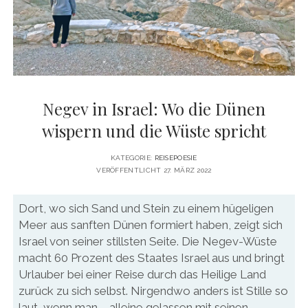
DATENSCHUTZERKLÄRUNG
VITA
twitter
facebook
pinterest
youtube
instagram
PRESSE & MEDIEN
MEDIADATEN
KONTAKT & KOOPERATIONEN
Negev in Israel: Wo die Dünen
wispern und die Wüste spricht
KATEGORIE:
REISEPOESIE
VERÖFFENTLICHT 27. MÄRZ 2022
Dort, wo sich Sand und Stein zu einem hügeligen
Meer aus sanften Dünen formiert haben, zeigt sich
Israel von seiner stillsten Seite. Die Negev-Wüste
macht 60 Prozent des Staates Israel aus und bringt
Urlauber bei einer Reise durch das Heilige Land
zurück zu sich selbst. Nirgendwo anders ist Stille so
laut, wenn man – alleine gelassen mit seinen