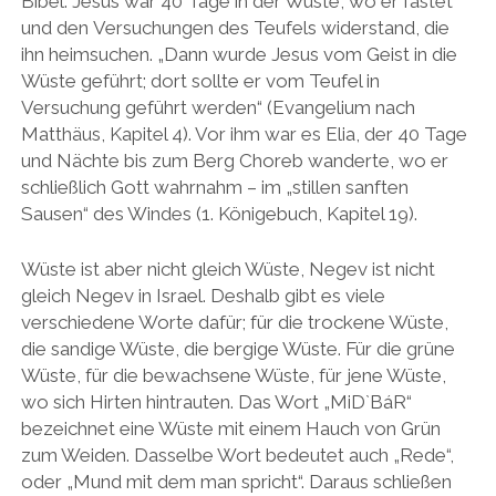
Bibel. Jesus war 40 Tage in der Wüste, wo er fastet
und den Versuchungen des Teufels widerstand, die
ihn heimsuchen. „Dann wurde Jesus vom Geist in die
Wüste geführt; dort sollte er vom Teufel in
Versuchung geführt werden“ (Evangelium nach
Matthäus, Kapitel 4). Vor ihm war es Elia, der 40 Tage
und Nächte bis zum Berg Choreb wanderte, wo er
schließlich Gott wahrnahm – im „stillen sanften
Sausen“ des Windes (1. Königebuch, Kapitel 19).
Wüste ist aber nicht gleich Wüste, Negev ist nicht
gleich Negev in Israel. Deshalb gibt es viele
verschiedene Worte dafür; für die trockene Wüste,
die sandige Wüste, die bergige Wüste. Für die grüne
Wüste, für die bewachsene Wüste, für jene Wüste,
wo sich Hirten hintrauten. Das Wort „MiD`BáR“
bezeichnet eine Wüste mit einem Hauch von Grün
zum Weiden. Dasselbe Wort bedeutet auch „Rede“,
oder „Mund mit dem man spricht“. Daraus schließen