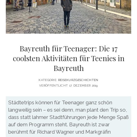
DATENSCHUTZERKLÄRUNG
VITA
twitter
facebook
pinterest
youtube
instagram
PRESSE & MEDIEN
MEDIADATEN
KONTAKT & KOOPERATIONEN
Bayreuth für Teenager: Die 17
coolsten Aktivitäten für Teenies in
Bayreuth
KATEGORIE:
REISEKURZGESCHICHTEN
VERÖFFENTLICHT 17. DEZEMBER 2019
Städtetrips können für Teenager ganz schön
langweilig sein – es sei denn, man plant den Trip so,
dass statt lahmer Stadtführungen jede Menge Spaß
auf dem Programm steht. Bayreuth ist zwar
berühmt für Richard Wagner und Markgräfin