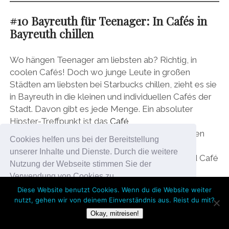
#10 Bayreuth für Teenager: In Cafés in
Bayreuth chillen
Wo hängen Teenager am liebsten ab? Richtig, in
coolen Cafés! Doch wo junge Leute in großen
Städten am liebsten bei Starbucks chillen, zieht es sie
in Bayreuth in die kleinen und individuellen Cafés der
Stadt. Davon gibt es jede Menge. Ein absoluter
Hipster-Treffpunkt ist das
Café
Kraftraum
(Sophienstraße 16), wo viele Studenten
Cookies helfen uns bei der Bereitstellung
abhängen und nur vegane Küche serviert wird.
unserer Inhalte und Dienste. Durch die weitere
Das
Freudenherz
(Sophienstraße 2) ist Shop und Café
Nutzung der Webseite stimmen Sie der
in einem, auch hier gibt es nur vegane und
Verwendung von Cookies zu.
vegetarische Gerichte. Cool ist auch
Diese Website benutzt Cookies. Wenn du die Website weiter
der
Heimathafen
(Kanzleistraße 2). Hier gibt es jeden
nutzt, gehen wir von deinem Einverständnis aus. Reist du mit?
Okay!
Tag frisch gebackene Cupcakes und Kuchen und die
Okay, mitreisen!
coolste Location zum Abhängen! Tipp: Noch bis 23.