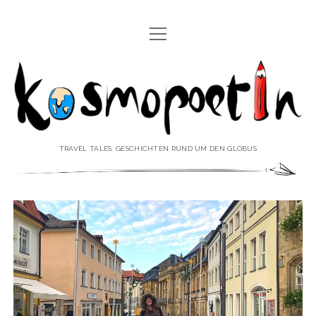
Menü
REISEREPORTAGEN
öffnen
Kosmopoetin
REISEKURZGESCHICHTEN
REISEPOESIE
REISEKOLUMNEN
TRAVEL TALES: GESCHICHTEN RUND UM DEN GLOBUS
REISEKNOWHOW
REISEINTERVIEWS
REISEVIDEOS
REISESPECIALS
Menü
♥ ÜBER DEN REISEBLOG
öffnen
IMPRESSUM
Menü
♥ ÜBER DIE AUTORIN
öffnen