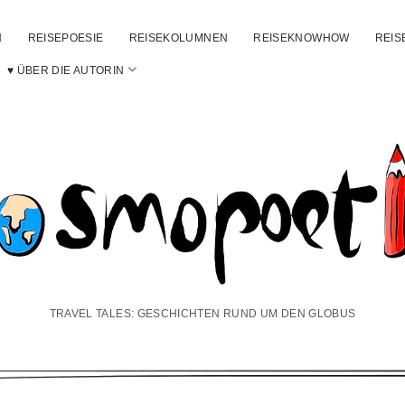
N
REISEPOESIE
REISEKOLUMNEN
REISEKNOWHOW
REIS
ü
Menü
♥ ÜBER DIE AUTORIN
en
öffnen
smopoetin
TRAVEL TALES: GESCHICHTEN RUND UM DEN GLOBUS