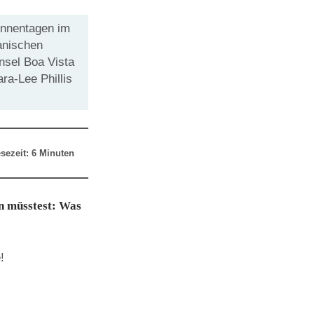
onnentagen im
anischen
nsel Boa Vista
ra-Lee Phillis
sezeit: 6 Minuten
n müsstest: Was
!