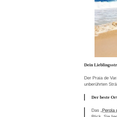
Dein Lieblingsst
Der Praia de Va
unberührten Str
Der beste Or
Das „
Perola
Blick. Sie li