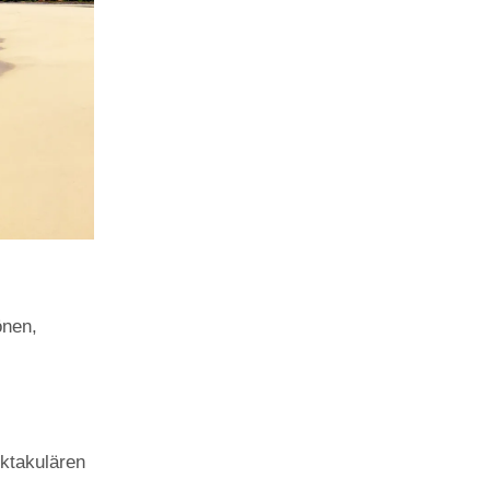
önen,
ktakulären