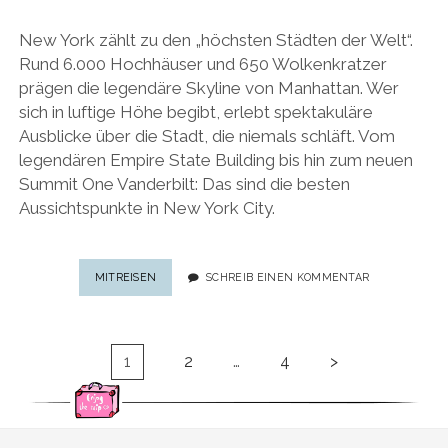
New York zählt zu den „höchsten Städten der Welt“.
Rund 6.000 Hochhäuser und 650 Wolkenkratzer
prägen die legendäre Skyline von Manhattan. Wer
sich in luftige Höhe begibt, erlebt spektakuläre
Ausblicke über die Stadt, die niemals schläft. Vom
legendären Empire State Building bis hin zum neuen
Summit One Vanderbilt: Das sind die besten
Aussichtspunkte in New York City.
MANHATTAN
MITREISEN
SCHREIB EINEN KOMMENTAR
VON
OBEN:
DIE
Seitennummerierung
BESTEN
1
2
…
4
>
der
AUSSICHTSPUNKTE
IN
Beiträge
NEW
YORK
CITY