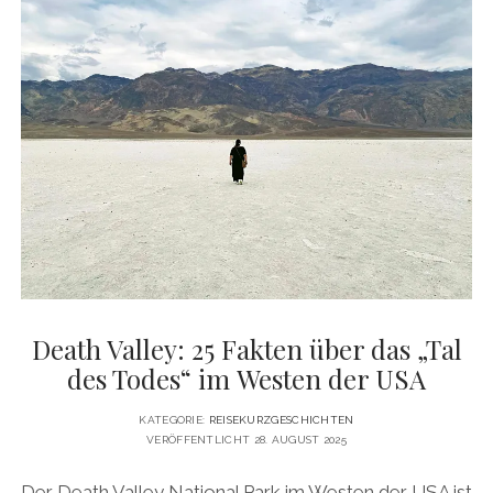
SCHILLERNDE
UND
SKURRILE
FAKTEN
ÜBER
LAS
VEGAS
Death Valley: 25 Fakten über das „Tal
des Todes“ im Westen der USA
KATEGORIE:
REISEKURZGESCHICHTEN
VERÖFFENTLICHT 28. AUGUST 2025
Der Death Valley National Park im Westen der USA ist