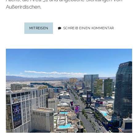
Außerirdischen.
NEVADAS
MITREISEN
SCHREIB EINEN KOMMENTAR
SÜDEN:
SKURRILE
STOPPS
AUF
DEM
ALIEN-
HIGHWAY
IN
NEVADA