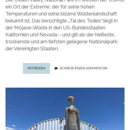
ein Ort der Extreme, der für seine hohen
Temperaturen und seine bizarre Wüstenlandschaft
bekannt ist. Das berüchtigte „Tal des Todes“ liegt in
der Mojave-Wüste in den US-Bundesstaaten
Kalifornien und Nevada – und gilt als der heißeste,
trockenste und am tiefsten gelegene Nationalpark
der Vereinigten Staaten.
DEATH
MITREISEN
SCHREIB EINEN KOMMENTAR
VALLEY:
25
FAKTEN
ÜBER
DAS
„TAL
DES
TODES“
IM WESTEN
DER
USA