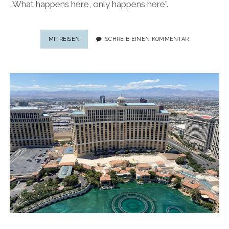
„What happens here, only happens here”.
ONLY
MITREISEN
SCHREIB EINEN KOMMENTAR
IN
LAS
VEGAS:
10
EINZIGARTIGE
ERLEBNISSE
IN
DER
SCHILLERNDEN
WÜSTENMETROPOLE