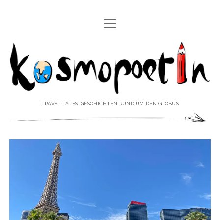
Menü
REISEREPORTAGEN
öffnen
Kosmopoetin
REISEKURZGESCHICHTEN
REISEPOESIE
REISEKOLUMNEN
TRAVEL TALES: GESCHICHTEN RUND UM DEN GLOBUS
REISEKNOWHOW
REISEINTERVIEWS
REISEVIDEOS
REISESPECIALS
Menü
♥ ÜBER DEN REISEBLOG
öffnen
IMPRESSUM
Menü
♥ ÜBER DIE AUTORIN
öffnen