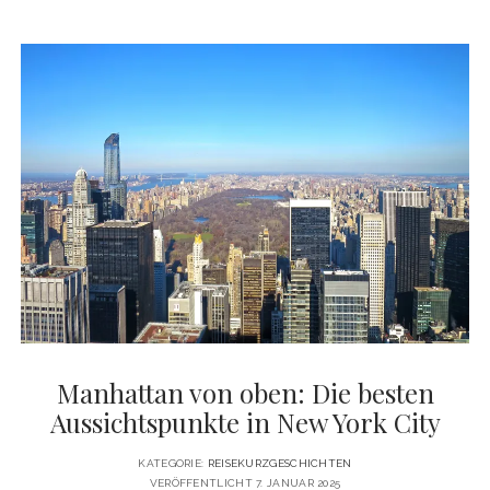
MAL
LAS
VEGAS:
ANLEITUNG
FÜR
DEN
ERSTEN
TRIP
IN
DIE
GLÜCKSSPIEL-
METROPOLE
Manhattan von oben: Die besten
Aussichtspunkte in New York City
KATEGORIE:
REISEKURZGESCHICHTEN
VERÖFFENTLICHT 7. JANUAR 2025