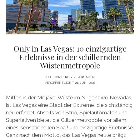
DATENSCHUTZERKLÄRUNG
VITA
twitter
facebook
pinterest
youtube
instagram
PRESSE & MEDIEN
MEDIADATEN
KONTAKT & KOOPERATIONEN
Only in Las Vegas: 10 einzigartige
Erlebnisse in der schillernden
Wüstenmetropole
KATEGORIE:
REISEREPORTAGEN
VERÖFFENTLICHT 21. JUNI 2026
Mitten in der Mojave-Wüste im Nirgendwo Nevadas
ist Las Vegas eine Stadt der Extreme, die sich ständig
neu erfindet. Abseits von Strip, Spielautomaten und
Superlativen bietet die Glitzermetropole vor allem
eines: sensationellen Spaß und einzigartige Erlebnisse.
Ganz nach dem Motto, das Las Vegas heute prägt: