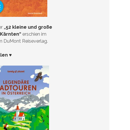
er
„
52 kleine und große
 Kärnten“
erschien im
im DuMont Reiseverlag.
llen ♥