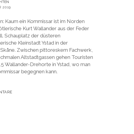
HTEN
 2019
n: Kaum ein Kommissar ist im Norden
ötlerische Kurt Wallander aus der Feder
l. Schauplatz der düsteren
erische Kleinstadt Ystad in der
 Skåne. Zwischen pittoreskem Fachwerk,
schmalen Altstadtgassen gehen Touristen
. 15 Wallander-Drehorte in Ystad, wo man
mmissar begegnen kann.
NTARE