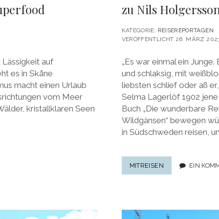
uperfood
zu Nils Holgersso
KATEGORIE:
REISEREPORTAGEN
VERÖFFENTLICHT 26. MÄRZ 202
 Lässigkeit auf
„Es war einmal ein Junge. E
ht es in Skåne
und schlaksig, mit weißblo
hmus macht einen Urlaub
liebsten schlief oder aß er
melsrichtungen vom Meer
Selma Lagerlöf 1902 jene W
lder, kristallklaren Seen
Buch „Die wunderbare Rei
Wildgänsen“ bewegen würd
in Südschweden reisen, um
SKÅNE
MITREISEN
EIN KOM
IN
SÜDSCHWEDEN:
EINE
WUNDERBARE
REISE