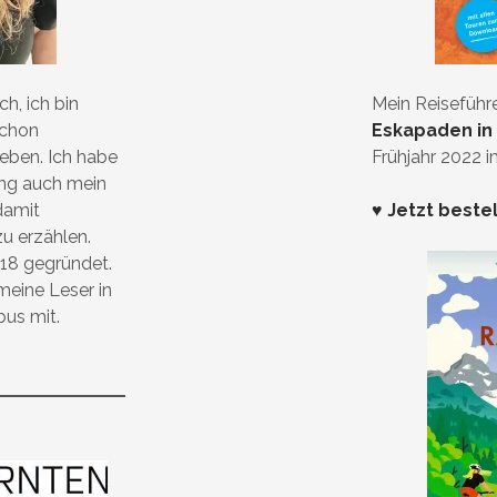
h, ich bin
Mein Reiseführ
schon
Eskapaden in
ieben. Ich habe
Frühjahr 2022 
ung auch mein
damit
♥ Jetzt beste
zu erzählen.
18 gegründet.
eine Leser in
bus mit.