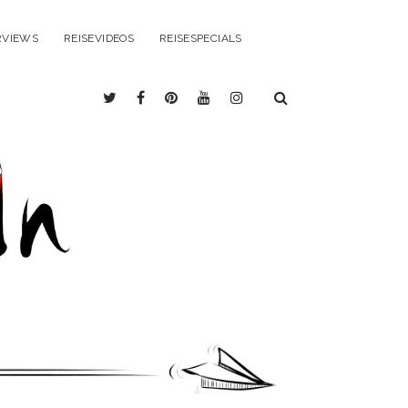
RVIEWS
REISEVIDEOS
REISESPECIALS
twitter
facebook
pinterest
youtube
instagram