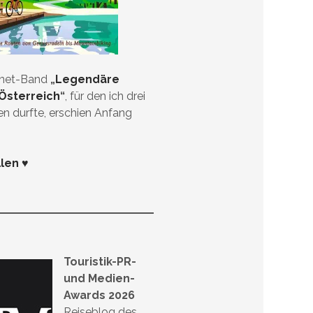
anet-Band
„
Legendäre
Österreich
“
, für den ich drei
en durfte, erschien Anfang
llen ♥
Touristik-PR-
und Medien-
Awards 2026
Reiseblog des