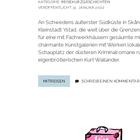
KATEGORIE:
REISEKURZGESCHICHTEN
VERÖFFENTLICHT 31. JANUAR 2022
An Schwedens äußerster Südküste in Skåne
Kleinstadt Ystad, die weit über die Grenze
für eine mit Fachwerkhäusern gesäumte mitt
charmante Kunstgalerien mit Werken lokale
Schauplatz der düsteren Kriminalromane 
eigenbrötlerischen Kurt Wallander.
KRIMIS,
MITREISEN
SCHREIB EINEN KOMMENTAR
KUNST
&
KÖTTBULLAR:
15
INSIDERTIPPS
FÜR
YSTAD
IN
SÜDSCHWEDEN