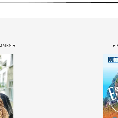
WO
MAN
KURT
WALLANDER
BEGEGNET
OMMEN ♥
♥ 