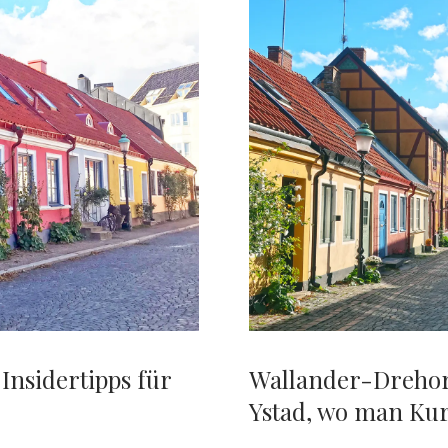
ZU
NILS
HOLGERSSON
NACH
SCHONEN
 Insidertipps für
Wallander-Drehort
Ystad, wo man Kur