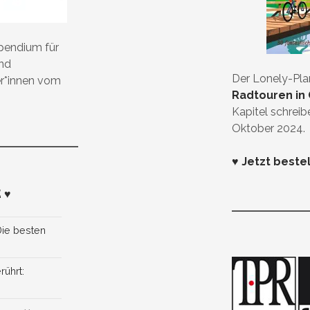
ipendium für
und
Der Lonely-Pl
er*innen vom
Radtouren in 
Kapitel schreib
Oktober 2024.
♥ Jetzt beste
 ♥
Die besten
rührt: