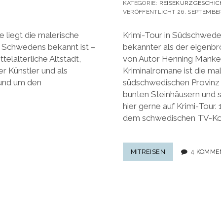
KATEGORIE:
REISEKURZGESCHIC
VERÖFFENTLICHT 26. SEPTEMBER
 liegt die malerische
Krimi-Tour in Südschwede
n Schwedens bekannt ist –
bekannter als der eigenbr
elalterliche Altstadt,
von Autor Henning Mankel
r Künstler und als
Kriminalromane ist die mal
rund um den
südschwedischen Provinz
bunten Steinhäusern und 
hier gerne auf Krimi-Tour
dem schwedischen TV-Ko
WALLANDER-
MITREISEN
4 KOMME
DREHORTE
IN
SÜDSCHWEDEN:
15
ORTE
IN
YSTAD,