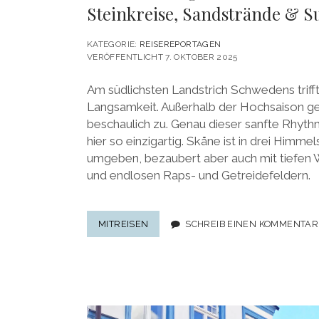
Steinkreise, Sandstrände & S
KATEGORIE:
REISEREPORTAGEN
VERÖFFENTLICHT 7. OKTOBER 2025
Am südlichsten Landstrich Schwedens trifft
Langsamkeit. Außerhalb der Hochsaison ge
beschaulich zu. Genau dieser sanfte Rhyt
hier so einzigartig. Skåne ist in drei Him
umgeben, bezaubert aber auch mit tiefen Wä
und endlosen Raps- und Getreidefeldern.
SEHENSWÜRDIGKEITEN
MITREISEN
SCHREIB EINEN KOMMENTAR
IN
SÜDSCHWEDEN:
STEINKREISE,
SANDSTRÄNDE
&
SUPERFOOD