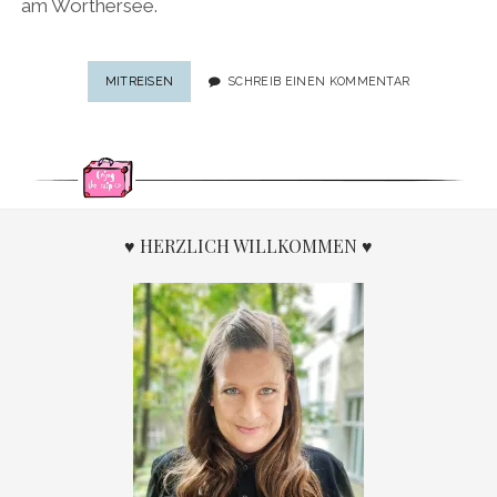
am Wörthersee.
KRUMPENDORF:
MITREISEN
SCHREIB EINEN KOMMENTAR
DER
AM
BESTEN
GEHÜTETE
GEHEIMTIPP
AM
WÖRTHERSEE
♥ HERZLICH WILLKOMMEN ♥