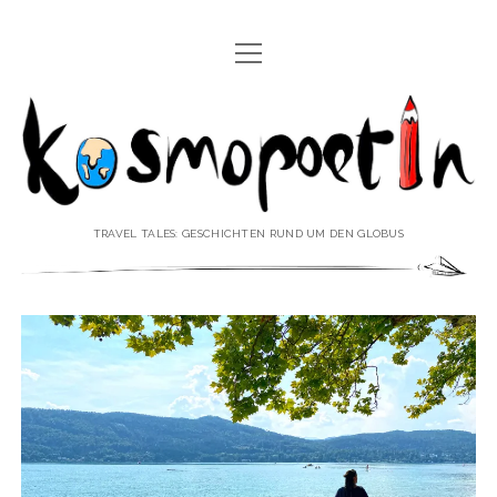
Menü
REISEREPORTAGEN
öffnen
Kosmopoetin
REISEKURZGESCHICHTEN
REISEPOESIE
REISEKOLUMNEN
TRAVEL TALES: GESCHICHTEN RUND UM DEN GLOBUS
REISEKNOWHOW
REISEINTERVIEWS
REISEVIDEOS
REISESPECIALS
Menü
♥ ÜBER DEN REISEBLOG
öffnen
IMPRESSUM
Menü
♥ ÜBER DIE AUTORIN
öffnen