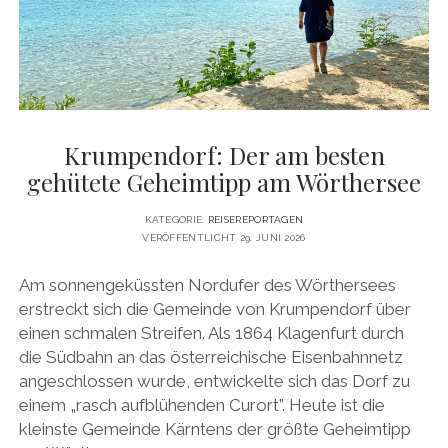
DATENSCHUTZERKLÄRUNG
VITA
twitter
facebook
pinterest
youtube
instagram
PRESSE & MEDIEN
MEDIADATEN
KONTAKT & KOOPERATIONEN
Krumpendorf: Der am besten
gehütete Geheimtipp am Wörthersee
KATEGORIE:
REISEREPORTAGEN
VERÖFFENTLICHT 29. JUNI 2026
Am sonnengeküssten Nordufer des Wörthersees
erstreckt sich die Gemeinde von Krumpendorf über
einen schmalen Streifen. Als 1864 Klagenfurt durch
die Südbahn an das österreichische Eisenbahnnetz
angeschlossen wurde, entwickelte sich das Dorf zu
einem „rasch aufblühenden Curort”. Heute ist die
kleinste Gemeinde Kärntens der größte Geheimtipp