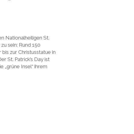
n Nationalheiligen St.
i zu sein: Rund 150
is zur Christusstatue in
r St. Patrick’s Day ist
ie „grüne Insel“ ihrem