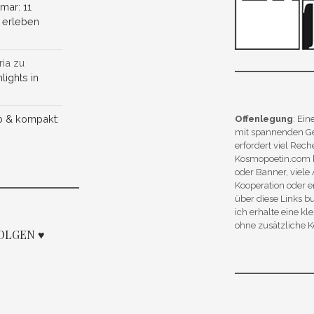
lmar: 11
r erleben
ria
zu
lights in
p & kompakt:
Offenlegung
: Ei
mit spannenden Ges
erfordert viel Rech
Kosmopoetin.com b
oder Banner, viele 
Kooperation oder 
über diese Links b
ich erhalte eine kl
ohne zusätzliche K
FOLGEN ♥