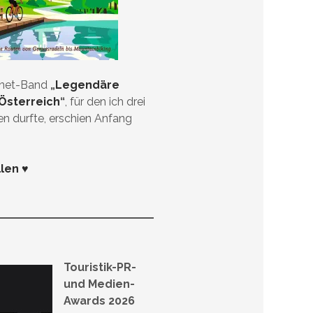
anet-Band
„
Legendäre
Österreich
“
, für den ich drei
en durfte, erschien Anfang
llen ♥
Touristik-PR-
und Medien-
Awards 2026