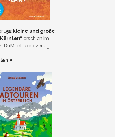
er
„
52 kleine und große
 Kärnten“
erschien im
im DuMont Reiseverlag.
llen ♥