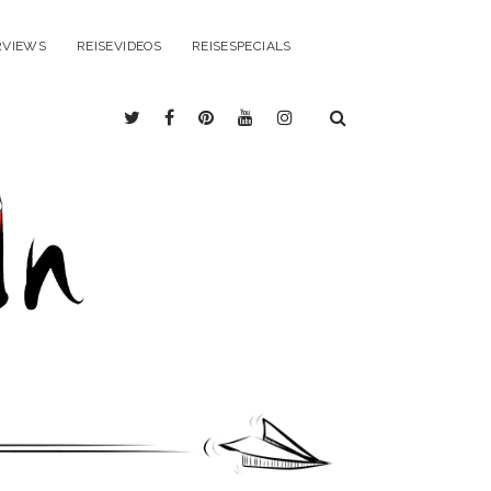
RVIEWS
REISEVIDEOS
REISESPECIALS
twitter
facebook
pinterest
youtube
instagram