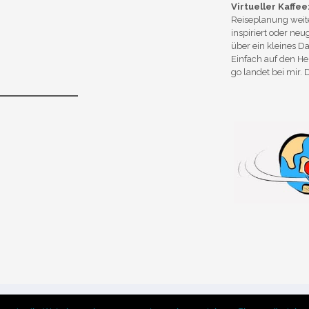
Virtueller Kaffee
Reiseplanung weite
inspiriert oder ne
über ein kleines Da
Einfach auf den He
go landet bei mir. 
Chosen WordPress Theme
by Compete Themes.
e und Dienste. Durch die weitere Nutzung der Webseite stimmen