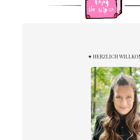
ORTE
IN
UND
UM
DUBLIN
♥ HERZLICH WILLK