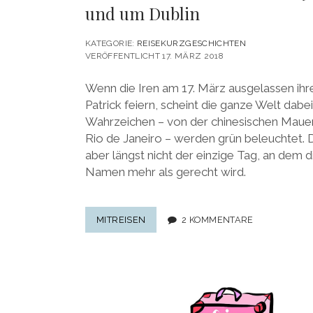
und um Dublin
KATEGORIE:
REISEKURZGESCHICHTEN
VERÖFFENTLICHT 17. MÄRZ 2018
Wenn die Iren am 17. März ausgelassen ihre
Patrick feiern, scheint die ganze Welt dabe
Wahrzeichen – von der chinesischen Mauer b
Rio de Janeiro – werden grün beleuchtet. De
aber längst nicht der einzige Tag, an dem d
Namen mehr als gerecht wird.
NICHT
MITREISEN
2 KOMMENTARE
NUR
AM
ST.
PATRICK’S
DAY:
7
GRÜNE