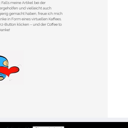
:
Falls meine Artikel bei der
rgeholfen und vielleicht auch
ugierig gemacht haben, freue ich mich
nke in Form eines virtuellen Kaffees.
rz-Button klicken – und der Coffee to
Danke!
 Sie der Verwendung von Cookies zu.
Okay!