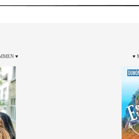
OMMEN ♥
♥ 