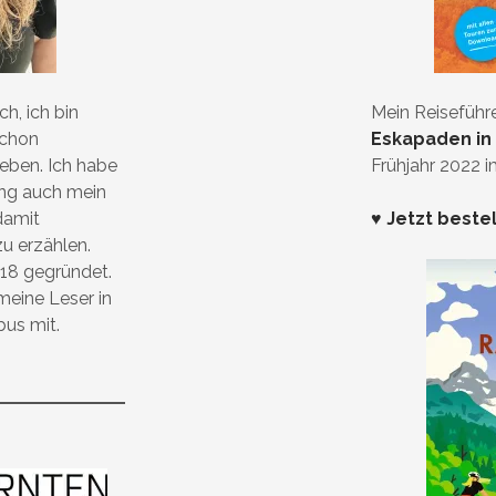
h, ich bin
Mein Reiseführ
schon
Eskapaden in
ieben. Ich habe
Frühjahr 2022 
ung auch mein
damit
♥ Jetzt beste
zu erzählen.
18 gegründet.
eine Leser in
bus mit.