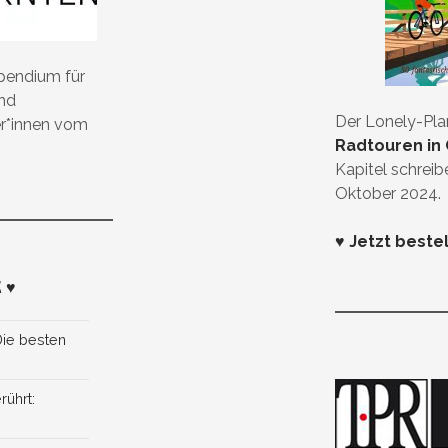
ipendium für
und
Der Lonely-Pl
er*innen vom
Radtouren in 
Kapitel schreib
Oktober 2024.
♥ Jetzt beste
 ♥
Die besten
rührt: