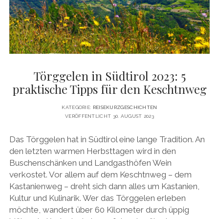
DATENSCHUTZERKLÄRUNG
VITA
twitter
facebook
pinterest
youtube
instagram
PRESSE & MEDIEN
MEDIADATEN
KONTAKT & KOOPERATIONEN
Törggelen in Südtirol 2023: 5
praktische Tipps für den Keschtnweg
KATEGORIE:
REISEKURZGESCHICHTEN
VERÖFFENTLICHT 30. AUGUST 2023
Das Törggelen hat in Südtirol eine lange Tradition. An
den letzten warmen Herbsttagen wird in den
Buschenschänken und Landgasthöfen Wein
verkostet. Vor allem auf dem Keschtnweg – dem
Kastanienweg – dreht sich dann alles um Kastanien,
Kultur und Kulinarik. Wer das Törggelen erleben
möchte, wandert über 60 Kilometer durch üppig