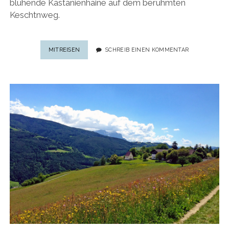
blühende Kastanienhaine auf dem berühmten
Keschtnweg.
TÖRGGELEN
MITREISEN
SCHREIB EINEN KOMMENTAR
IN
SÜDTIROL
2023:
5
PRAKTISCHE
TIPPS
FÜR
DEN
KESCHTNWEG