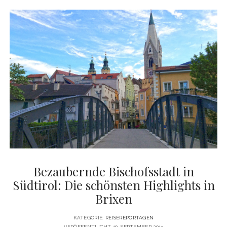
DIE
BESTEN
TIPPS
FÜR
SÜDTIROL
Bezaubernde Bischofsstadt in
Südtirol: Die schönsten Highlights in
Brixen
KATEGORIE:
REISEREPORTAGEN
VERÖFFENTLICHT 10. SEPTEMBER 2019