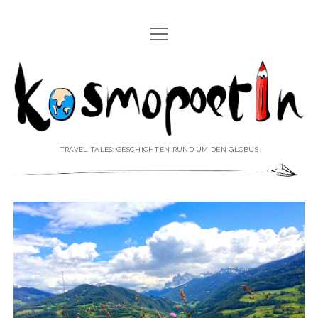
Menü
REISEREPORTAGEN
öffnen
Kosmopoetin
REISEKURZGESCHICHTEN
REISEPOESIE
REISEKOLUMNEN
TRAVEL TALES: GESCHICHTEN RUND UM DEN GLOBUS
REISEKNOWHOW
REISEINTERVIEWS
REISEVIDEOS
REISESPECIALS
Menü
♥ ÜBER DEN REISEBLOG
öffnen
IMPRESSUM
Menü
♥ ÜBER DIE AUTORIN
öffnen