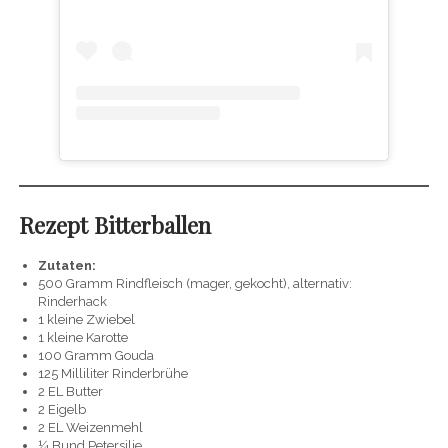
Rezept Bitterballen
Zutaten:
500 Gramm Rindfleisch (mager, gekocht), alternativ:
Rinderhack
1 kleine Zwiebel
1 kleine Karotte
100 Gramm Gouda
125 Milliliter Rinderbrühe
2 EL Butter
2 Eigelb
2 EL Weizenmehl
¼ Bund Petersilie