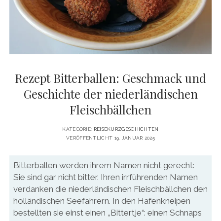
DATENSCHUTZERKLÄRUNG
VITA
twitter
facebook
pinterest
youtube
instagram
PRESSE & MEDIEN
MEDIADATEN
KONTAKT & KOOPERATIONEN
Rezept Bitterballen: Geschmack und
Geschichte der niederländischen
Fleischbällchen
KATEGORIE:
REISEKURZGESCHICHTEN
VERÖFFENTLICHT 19. JANUAR 2025
Bitterballen werden ihrem Namen nicht gerecht:
Sie sind gar nicht bitter. Ihren irrführenden Namen
verdanken die niederländischen Fleischbällchen den
holländischen Seefahrern. In den Hafenkneipen
bestellten sie einst einen „Bittertje“: einen Schnaps