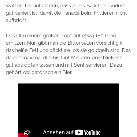
wälzen. Darauf achten, dass jedes Bällchen rundum
gut paniert ist, damit die Panade beim Frittieren nicht
aufbricht.
Das Öl in einem großen Topf auf etwa 180 Grad
erhitzen. Nun gibt man die Bitterballen vorsichtig in
das heiße Fett und bäckt sie, bis sie goldgelb sind. Das
dauert maximal drei bis fünf Minuten. Anschließend
gut abtropfen lassen und mit Senf servieren. Dazu
gehört obligatorisch ein Bier.