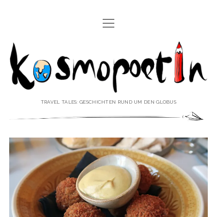
Menü
REISEREPORTAGEN
öffnen
Kosmopoetin
REISEKURZGESCHICHTEN
REISEPOESIE
REISEKOLUMNEN
TRAVEL TALES: GESCHICHTEN RUND UM DEN GLOBUS
REISEKNOWHOW
REISEINTERVIEWS
REISEVIDEOS
REISESPECIALS
Menü
♥ ÜBER DEN REISEBLOG
öffnen
IMPRESSUM
Menü
♥ ÜBER DIE AUTORIN
öffnen