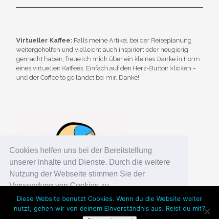
Virtueller Kaffee:
Falls meine Artikel bei der Reiseplanung
weitergeholfen und vielleicht auch inspiriert oder neugierig
gemacht haben, freue ich mich über ein kleines Danke in Form
eines virtuellen Kaffees. Einfach auf den Herz-Button klicken –
und der Coffee to go landet bei mir. Danke!
Cookies helfen uns bei der Bereitstellung
unserer Inhalte und Dienste. Durch die weitere
Nutzung der Webseite stimmen Sie der
Verwendung von Cookies zu.
Diese Website benutzt Cookies. Wenn du die Website weiter
nutzt, gehen wir von deinem Einverständnis aus. Reist du mit?
Okay!
Chosen WordPress Theme
by Compete Themes.