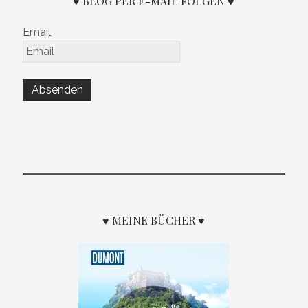
♥ BLOG PER E-MAIL FOLGEN ♥
Email
♥ MEINE BÜCHER ♥