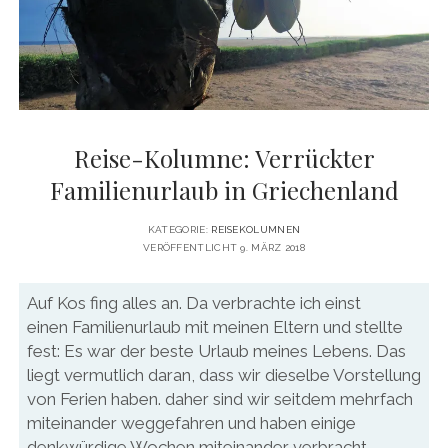
DATENSCHUTZERKLÄRUNG
VITA
twitter
facebook
pinterest
youtube
instagram
PRESSE & MEDIEN
MEDIADATEN
KONTAKT & KOOPERATIONEN
Reise-Kolumne: Verrückter
Familienurlaub in Griechenland
KATEGORIE:
REISEKOLUMNEN
VERÖFFENTLICHT 9. MÄRZ 2018
Auf Kos fing alles an. Da verbrachte ich einst
einen Familienurlaub mit meinen Eltern und stellte
fest: Es war der beste Urlaub meines Lebens. Das
liegt vermutlich daran, dass wir dieselbe Vorstellung
von Ferien haben. daher sind wir seitdem mehrfach
miteinander weggefahren und haben einige
denkwürdige Wochen miteinander verbracht.