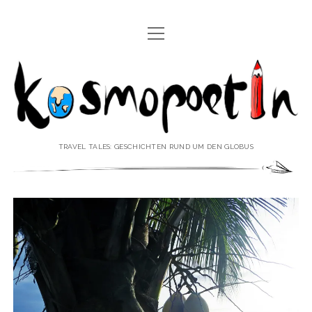
Menü
REISEREPORTAGEN
öffnen
Kosmopoetin
REISEKURZGESCHICHTEN
REISEPOESIE
REISEKOLUMNEN
TRAVEL TALES: GESCHICHTEN RUND UM DEN GLOBUS
REISEKNOWHOW
REISEINTERVIEWS
REISEVIDEOS
REISESPECIALS
Menü
♥ ÜBER DEN REISEBLOG
öffnen
IMPRESSUM
Menü
♥ ÜBER DIE AUTORIN
öffnen