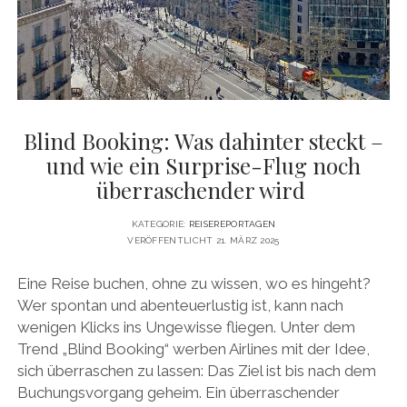
DATENSCHUTZERKLÄRUNG
VITA
twitter
facebook
pinterest
youtube
instagram
PRESSE & MEDIEN
MEDIADATEN
KONTAKT & KOOPERATIONEN
Blind Booking: Was dahinter steckt –
und wie ein Surprise-Flug noch
überraschender wird
KATEGORIE:
REISEREPORTAGEN
VERÖFFENTLICHT 21. MÄRZ 2025
Eine Reise buchen, ohne zu wissen, wo es hingeht?
Wer spontan und abenteuerlustig ist, kann nach
wenigen Klicks ins Ungewisse fliegen. Unter dem
Trend „Blind Booking“ werben Airlines mit der Idee,
sich überraschen zu lassen: Das Ziel ist bis nach dem
Buchungsvorgang geheim. Ein überraschender