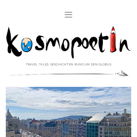
Menü
REISEREPORTAGEN
öffnen
Kosmopoetin
REISEKURZGESCHICHTEN
REISEPOESIE
REISEKOLUMNEN
TRAVEL TALES: GESCHICHTEN RUND UM DEN GLOBUS
REISEKNOWHOW
REISEINTERVIEWS
REISEVIDEOS
REISESPECIALS
Menü
♥ ÜBER DEN REISEBLOG
öffnen
IMPRESSUM
Menü
♥ ÜBER DIE AUTORIN
öffnen