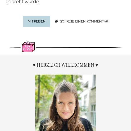
gedreht wurde.
DREHORTE
MITREISEN
SCHREIB EINEN KOMMENTAR
JAMES
BOND:
SPANNENDE
„SPECTRE“-
SCHAUPLÄTZE
IN
SÖLDEN
♥ HERZLICH WILLKOMMEN ♥