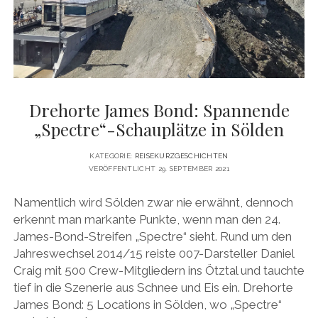
DATENSCHUTZERKLÄRUNG
VITA
twitter
facebook
pinterest
youtube
instagram
PRESSE & MEDIEN
MEDIADATEN
KONTAKT & KOOPERATIONEN
Drehorte James Bond: Spannende
„Spectre“-Schauplätze in Sölden
KATEGORIE:
REISEKURZGESCHICHTEN
VERÖFFENTLICHT 29. SEPTEMBER 2021
Namentlich wird Sölden zwar nie erwähnt, dennoch
erkennt man markante Punkte, wenn man den 24.
James-Bond-Streifen „Spectre“ sieht. Rund um den
Jahreswechsel 2014/15 reiste 007-Darsteller Daniel
Craig mit 500 Crew-Mitgliedern ins Ötztal und tauchte
tief in die Szenerie aus Schnee und Eis ein. Drehorte
James Bond: 5 Locations in Sölden, wo „Spectre“