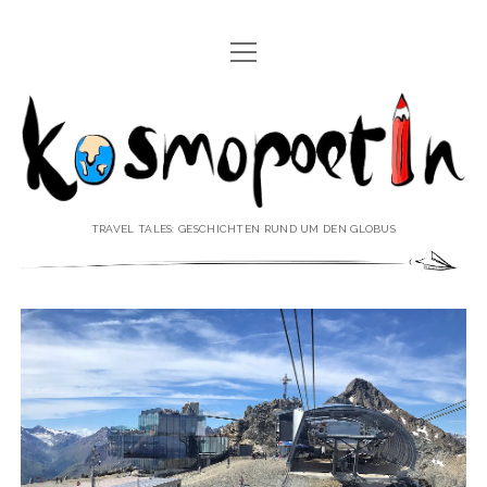
Menü
REISEREPORTAGEN
öffnen
Kosmopoetin
REISEKURZGESCHICHTEN
REISEPOESIE
REISEKOLUMNEN
TRAVEL TALES: GESCHICHTEN RUND UM DEN GLOBUS
REISEKNOWHOW
REISEINTERVIEWS
REISEVIDEOS
REISESPECIALS
Menü
♥ ÜBER DEN REISEBLOG
öffnen
IMPRESSUM
Menü
♥ ÜBER DIE AUTORIN
öffnen